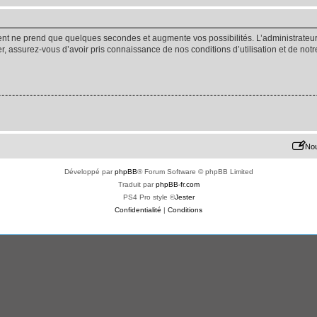
ment ne prend que quelques secondes et augmente vos possibilités. L’administrate
 assurez-vous d’avoir pris connaissance de nos conditions d’utilisation et de notre 
Nou
Développé par
phpBB
® Forum Software © phpBB Limited
Traduit par
phpBB-fr.com
PS4 Pro style ©
Jester
Confidentialité
|
Conditions