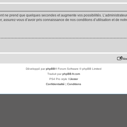
ment ne prend que quelques secondes et augmente vos possibilités. L’administrate
 assurez-vous d’avoir pris connaissance de nos conditions d’utilisation et de notre 
Nou
Développé par
phpBB
® Forum Software © phpBB Limited
Traduit par
phpBB-fr.com
PS4 Pro style ©
Jester
Confidentialité
|
Conditions