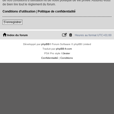
de nos conditions d’utilisation et de notre politique de vie privée. Assurez-vous
de bien lire tout le règlement du forum.
Conditions d’utilisation
|
Politique de confidentialité
S’enregistrer
Index du forum
Heures au format
UTC+01:00
Développé par
phpBB
® Forum Software © phpBB Limited
Traduit par
phpBB-fr.com
PS4 Pro style ©
Jester
Confidentialité
|
Conditions