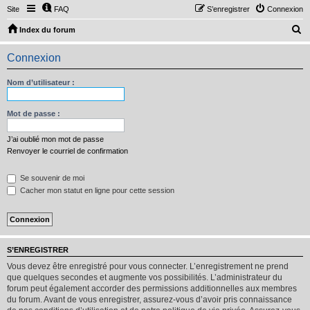
Site
FAQ
S’enregistrer
Connexion
R
Index du forum
e
Connexion
c
h
Nom d’utilisateur :
e
r
Mot de passe :
c
J’ai oublié mon mot de passe
h
Renvoyer le courriel de confirmation
e
Se souvenir de moi
r
Cacher mon statut en ligne pour cette session
S’ENREGISTRER
Vous devez être enregistré pour vous connecter. L’enregistrement ne prend
que quelques secondes et augmente vos possibilités. L’administrateur du
forum peut également accorder des permissions additionnelles aux membres
du forum. Avant de vous enregistrer, assurez-vous d’avoir pris connaissance