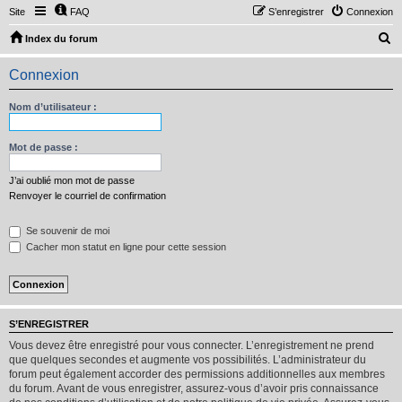
Site
FAQ
S’enregistrer
Connexion
R
Index du forum
e
Connexion
c
h
Nom d’utilisateur :
e
r
Mot de passe :
c
J’ai oublié mon mot de passe
h
Renvoyer le courriel de confirmation
e
Se souvenir de moi
r
Cacher mon statut en ligne pour cette session
S’ENREGISTRER
Vous devez être enregistré pour vous connecter. L’enregistrement ne prend
que quelques secondes et augmente vos possibilités. L’administrateur du
forum peut également accorder des permissions additionnelles aux membres
du forum. Avant de vous enregistrer, assurez-vous d’avoir pris connaissance