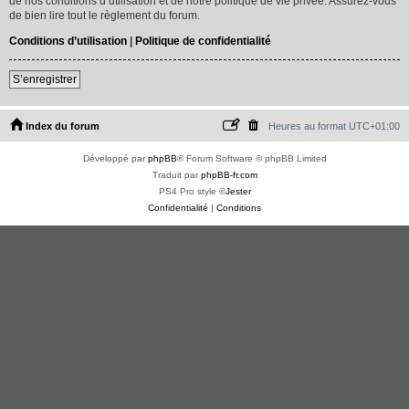
de nos conditions d’utilisation et de notre politique de vie privée. Assurez-vous
de bien lire tout le règlement du forum.
Conditions d’utilisation
|
Politique de confidentialité
S’enregistrer
Index du forum
Heures au format
UTC+01:00
Développé par
phpBB
® Forum Software © phpBB Limited
Traduit par
phpBB-fr.com
PS4 Pro style ©
Jester
Confidentialité
|
Conditions