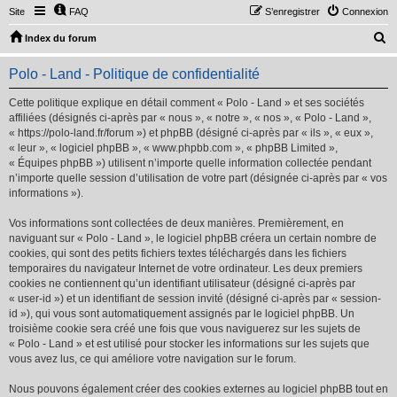
Site
FAQ
S’enregistrer
Connexion
R
Index du forum
e
Polo - Land - Politique de confidentialité
c
h
Cette politique explique en détail comment « Polo - Land » et ses sociétés
affiliées (désignés ci-après par « nous », « notre », « nos », « Polo - Land »,
e
« https://polo-land.fr/forum ») et phpBB (désigné ci-après par « ils », « eux »,
r
« leur », « logiciel phpBB », « www.phpbb.com », « phpBB Limited »,
« Équipes phpBB ») utilisent n’importe quelle information collectée pendant
c
n’importe quelle session d’utilisation de votre part (désignée ci-après par « vos
h
informations »).
e
Vos informations sont collectées de deux manières. Premièrement, en
r
naviguant sur « Polo - Land », le logiciel phpBB créera un certain nombre de
cookies, qui sont des petits fichiers textes téléchargés dans les fichiers
temporaires du navigateur Internet de votre ordinateur. Les deux premiers
cookies ne contiennent qu’un identifiant utilisateur (désigné ci-après par
« user-id ») et un identifiant de session invité (désigné ci-après par « session-
id »), qui vous sont automatiquement assignés par le logiciel phpBB. Un
troisième cookie sera créé une fois que vous naviguerez sur les sujets de
« Polo - Land » et est utilisé pour stocker les informations sur les sujets que
vous avez lus, ce qui améliore votre navigation sur le forum.
Nous pouvons également créer des cookies externes au logiciel phpBB tout en