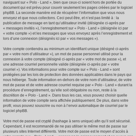
naviguant sur « Polo - Land », bien que ceux-ci soient hors de portée du
document qui est prévu pour couvrir seulement les pages créées par le logiciel
phpBB. La seconde manière est de récupérer l’information que vous nous
envoyez et que nous collectons. Ceci peut être, et n’est pas limité à : la
publication de message en tant qu’utilisateur invité (désignée ci-après par
« messages invités »), l’enregistrement sur « Polo - Land » (désignée ici par
« votre compte ») et les messages que vous envoyez après l’enregistrement et
lors d’une connexion (désignés ici par « vos messages »).
Votre compte contiendra au minimum un identifiant unique (désigné ci-après
par « votre nom d’utilisateur »), un mot de passe personnel utilisé pour la
connexion à votre compte (désigné ci-après par « votre mot de passe »), et
une adresse courriel personnelle valide (désignée ci-après par « votre
courriel »). Vos informations pour votre compte sur « Polo - Land » sont
protégées par les lois de protection des données applicables dans le pays qui
nous héberge. Toute information en-dehors de votre nom d’utilisateur, de votre
mot de passe et de votre adresse courriel requise par « Polo - Land » durant la
procédure d’enregistrement, qu’elle soit obligatoire ou non, reste à la
discrétion de « Polo - Land ». Dans tous les cas, vous pouvez choisir quelle
information de votre compte sera affichée publiquement. De plus, dans votre
profil, vous pouvez souscrire ou non à l’envoi automatique de courriel par le
logiciel phpBB.
Votre mot de passe est crypté (hashage à sens unique) afin qu’il soit sécurisé.
Cependant, il est recommandé de ne pas utiliser le même mot de passe sur
plusieurs sites Internet différents. Votre mot de passe est le moyen d’accès à