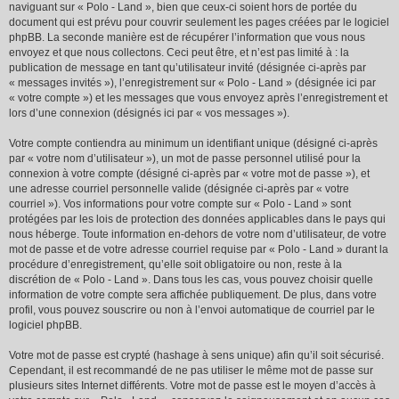
naviguant sur « Polo - Land », bien que ceux-ci soient hors de portée du
document qui est prévu pour couvrir seulement les pages créées par le logiciel
phpBB. La seconde manière est de récupérer l’information que vous nous
envoyez et que nous collectons. Ceci peut être, et n’est pas limité à : la
publication de message en tant qu’utilisateur invité (désignée ci-après par
« messages invités »), l’enregistrement sur « Polo - Land » (désignée ici par
« votre compte ») et les messages que vous envoyez après l’enregistrement et
lors d’une connexion (désignés ici par « vos messages »).
Votre compte contiendra au minimum un identifiant unique (désigné ci-après
par « votre nom d’utilisateur »), un mot de passe personnel utilisé pour la
connexion à votre compte (désigné ci-après par « votre mot de passe »), et
une adresse courriel personnelle valide (désignée ci-après par « votre
courriel »). Vos informations pour votre compte sur « Polo - Land » sont
protégées par les lois de protection des données applicables dans le pays qui
nous héberge. Toute information en-dehors de votre nom d’utilisateur, de votre
mot de passe et de votre adresse courriel requise par « Polo - Land » durant la
procédure d’enregistrement, qu’elle soit obligatoire ou non, reste à la
discrétion de « Polo - Land ». Dans tous les cas, vous pouvez choisir quelle
information de votre compte sera affichée publiquement. De plus, dans votre
profil, vous pouvez souscrire ou non à l’envoi automatique de courriel par le
logiciel phpBB.
Votre mot de passe est crypté (hashage à sens unique) afin qu’il soit sécurisé.
Cependant, il est recommandé de ne pas utiliser le même mot de passe sur
plusieurs sites Internet différents. Votre mot de passe est le moyen d’accès à