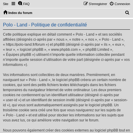
Site
FAQ
S’enregistrer
Connexion
R
Index du forum
e
Polo - Land - Politique de confidentialité
c
h
Cette politique explique en détail comment « Polo - Land » et ses sociétés
affiliées (désignés ci-après par « nous », « notre », « nos », « Polo - Land »,
e
« https://polo-land.fr/forum ») et phpBB (désigné ci-après par « ils », « eux »,
r
« leur », « logiciel phpBB », « www.phpbb.com », « phpBB Limited »,
« Équipes phpBB ») utilisent n’importe quelle information collectée pendant
c
n’importe quelle session d’utilisation de votre part (désignée ci-après par « vos
h
informations »).
e
Vos informations sont collectées de deux manières. Premièrement, en
r
naviguant sur « Polo - Land », le logiciel phpBB créera un certain nombre de
cookies, qui sont des petits fichiers textes téléchargés dans les fichiers
temporaires du navigateur Internet de votre ordinateur. Les deux premiers
cookies ne contiennent qu’un identifiant utilisateur (désigné ci-après par
« user-id ») et un identifiant de session invité (désigné ci-après par « session-
id »), qui vous sont automatiquement assignés par le logiciel phpBB. Un
troisième cookie sera créé une fois que vous naviguerez sur les sujets de
« Polo - Land » et est utilisé pour stocker les informations sur les sujets que
vous avez lus, ce qui améliore votre navigation sur le forum.
Nous pouvons également créer des cookies externes au logiciel phpBB tout en