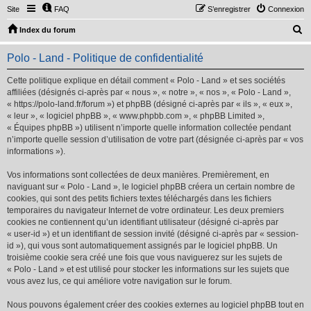
Site
FAQ
S’enregistrer
Connexion
R
Index du forum
e
Polo - Land - Politique de confidentialité
c
h
Cette politique explique en détail comment « Polo - Land » et ses sociétés
affiliées (désignés ci-après par « nous », « notre », « nos », « Polo - Land »,
e
« https://polo-land.fr/forum ») et phpBB (désigné ci-après par « ils », « eux »,
r
« leur », « logiciel phpBB », « www.phpbb.com », « phpBB Limited »,
« Équipes phpBB ») utilisent n’importe quelle information collectée pendant
c
n’importe quelle session d’utilisation de votre part (désignée ci-après par « vos
h
informations »).
e
Vos informations sont collectées de deux manières. Premièrement, en
r
naviguant sur « Polo - Land », le logiciel phpBB créera un certain nombre de
cookies, qui sont des petits fichiers textes téléchargés dans les fichiers
temporaires du navigateur Internet de votre ordinateur. Les deux premiers
cookies ne contiennent qu’un identifiant utilisateur (désigné ci-après par
« user-id ») et un identifiant de session invité (désigné ci-après par « session-
id »), qui vous sont automatiquement assignés par le logiciel phpBB. Un
troisième cookie sera créé une fois que vous naviguerez sur les sujets de
« Polo - Land » et est utilisé pour stocker les informations sur les sujets que
vous avez lus, ce qui améliore votre navigation sur le forum.
Nous pouvons également créer des cookies externes au logiciel phpBB tout en