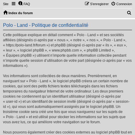
Site
FAQ
S’enregistrer
Connexion
R
Index du forum
e
Polo - Land - Politique de confidentialité
c
h
Cette politique explique en détail comment « Polo - Land » et ses sociétés
affiliées (désignés ci-après par « nous », « notre », « nos », « Polo - Land »,
e
« https://polo-land.fr/forum ») et phpBB (désigné ci-après par « ils », « eux »,
r
« leur », « logiciel phpBB », « www.phpbb.com », « phpBB Limited »,
« Équipes phpBB ») utilisent n’importe quelle information collectée pendant
c
n’importe quelle session d’utilisation de votre part (désignée ci-après par « vos
h
informations »).
e
Vos informations sont collectées de deux manières. Premièrement, en
r
naviguant sur « Polo - Land », le logiciel phpBB créera un certain nombre de
cookies, qui sont des petits fichiers textes téléchargés dans les fichiers
temporaires du navigateur Internet de votre ordinateur. Les deux premiers
cookies ne contiennent qu’un identifiant utilisateur (désigné ci-après par
« user-id ») et un identifiant de session invité (désigné ci-après par « session-
id »), qui vous sont automatiquement assignés par le logiciel phpBB. Un
troisième cookie sera créé une fois que vous naviguerez sur les sujets de
« Polo - Land » et est utilisé pour stocker les informations sur les sujets que
vous avez lus, ce qui améliore votre navigation sur le forum.
Nous pouvons également créer des cookies externes au logiciel phpBB tout en