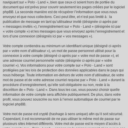
naviguant sur « Polo - Land », bien que ceux-ci soient hors de portée du
document qui est prévu pour couvrir seulement les pages créées par le logiciel
phpBB. La seconde manière est de récupérer l’information que vous nous
envoyez et que nous collectons. Ceci peut être, et n’est pas limité à : la
publication de message en tant qu’utilisateur invité (désignée ci-après par
« messages invités »), l’enregistrement sur « Polo - Land » (désignée ici par
« votre compte ») et les messages que vous envoyez après l’enregistrement et
lors d’une connexion (désignés ici par « vos messages »).
Votre compte contiendra au minimum un identifiant unique (désigné ci-après
par « votre nom d’utilisateur »), un mot de passe personnel utilisé pour la
connexion à votre compte (désigné ci-après par « votre mot de passe »), et
une adresse courriel personnelle valide (désignée ci-après par « votre
courriel »). Vos informations pour votre compte sur « Polo - Land » sont
protégées par les lois de protection des données applicables dans le pays qui
nous héberge. Toute information en-dehors de votre nom d’utilisateur, de votre
mot de passe et de votre adresse courriel requise par « Polo - Land » durant la
procédure d’enregistrement, qu’elle soit obligatoire ou non, reste à la
discrétion de « Polo - Land ». Dans tous les cas, vous pouvez choisir quelle
information de votre compte sera affichée publiquement. De plus, dans votre
profil, vous pouvez souscrire ou non à l’envoi automatique de courriel par le
logiciel phpBB.
Votre mot de passe est crypté (hashage à sens unique) afin qu’il soit sécurisé.
Cependant, il est recommandé de ne pas utiliser le même mot de passe sur
plusieurs sites Internet différents. Votre mot de passe est le moyen d’accès à