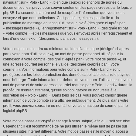
naviguant sur « Polo - Land », bien que ceux-ci soient hors de portée du
document qui est prévu pour couvrir seulement les pages créées par le logiciel
phpBB. La seconde manière est de récupérer l’information que vous nous
envoyez et que nous collectons. Ceci peut être, et n’est pas limité à : la
publication de message en tant qu’utilisateur invité (désignée ci-après par
« messages invités »), l’enregistrement sur « Polo - Land » (désignée ici par
« votre compte ») et les messages que vous envoyez après l’enregistrement et
lors d’une connexion (désignés ici par « vos messages »).
Votre compte contiendra au minimum un identifiant unique (désigné ci-après
par « votre nom d’utilisateur »), un mot de passe personnel utilisé pour la
connexion à votre compte (désigné ci-après par « votre mot de passe »), et
une adresse courriel personnelle valide (désignée ci-après par « votre
courriel »). Vos informations pour votre compte sur « Polo - Land » sont
protégées par les lois de protection des données applicables dans le pays qui
nous héberge. Toute information en-dehors de votre nom d’utilisateur, de votre
mot de passe et de votre adresse courriel requise par « Polo - Land » durant la
procédure d’enregistrement, qu’elle soit obligatoire ou non, reste à la
discrétion de « Polo - Land ». Dans tous les cas, vous pouvez choisir quelle
information de votre compte sera affichée publiquement. De plus, dans votre
profil, vous pouvez souscrire ou non à l’envoi automatique de courriel par le
logiciel phpBB.
Votre mot de passe est crypté (hashage à sens unique) afin qu’il soit sécurisé.
Cependant, il est recommandé de ne pas utiliser le même mot de passe sur
plusieurs sites Internet différents. Votre mot de passe est le moyen d’accès à