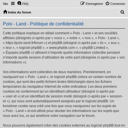
Site
FAQ
S’enregistrer
Connexion
R
Index du forum
e
Polo - Land - Politique de confidentialité
c
h
Cette politique explique en détail comment « Polo - Land » et ses sociétés
affiliées (désignés ci-après par « nous », « notre », « nos », « Polo - Land »,
e
« https://polo-land.fr/forum ») et phpBB (désigné ci-après par « ils », « eux »,
r
« leur », « logiciel phpBB », « www.phpbb.com », « phpBB Limited »,
« Équipes phpBB ») utilisent n’importe quelle information collectée pendant
c
n’importe quelle session d’utilisation de votre part (désignée ci-après par « vos
h
informations »).
e
Vos informations sont collectées de deux manières. Premièrement, en
r
naviguant sur « Polo - Land », le logiciel phpBB créera un certain nombre de
cookies, qui sont des petits fichiers textes téléchargés dans les fichiers
temporaires du navigateur Internet de votre ordinateur. Les deux premiers
cookies ne contiennent qu’un identifiant utilisateur (désigné ci-après par
« user-id ») et un identifiant de session invité (désigné ci-après par « session-
id »), qui vous sont automatiquement assignés par le logiciel phpBB. Un
troisième cookie sera créé une fois que vous naviguerez sur les sujets de
« Polo - Land » et est utilisé pour stocker les informations sur les sujets que
vous avez lus, ce qui améliore votre navigation sur le forum.
Nous pouvons également créer des cookies externes au logiciel phpBB tout en