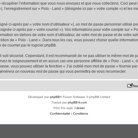
écupérer l’information que vous nous envoyez et que nous collectons. Ceci peut êtr
 »), l’enregistrement sur « Polo - Land » (désignée ici par « votre compte ») et les
gné ci-après par « votre nom d’utilisateur »), un mot de passe personnel utilisé po
signée ci-après par « votre courriel »). Vos informations pour votre compte sur « Po
mation en-dehors de votre nom d’utilisateur, de votre mot de passe et de votre adr
iscrétion de « Polo - Land ». Dans tous les cas, vous pouvez choisir quelle informat
 de courriel par le logiciel phpBB.
l soit sécurisé. Cependant, il est recommandé de ne pas utiliser le même mot de pas
ervez-le soigneusement et en aucun cas une personne affiliée de « Polo - Land »,
passe, vous pouvez utiliser la fonction « J’ai oublié mon mot de passe » fournie p
pBB générera un nouveau mot de passe qui vous permettra de vous reconnecter.
Nou
Développé par
phpBB
® Forum Software © phpBB Limited
Traduit par
phpBB-fr.com
PS4 Pro style ©
Jester
Confidentialité
|
Conditions