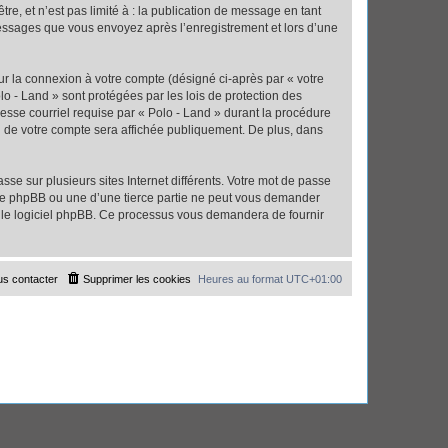
e, et n’est pas limité à : la publication de message en tant
 messages que vous envoyez après l’enregistrement et lors d’une
ur la connexion à votre compte (désigné ci-après par « votre
lo - Land » sont protégées par les lois de protection des
esse courriel requise par « Polo - Land » durant la procédure
ion de votre compte sera affichée publiquement. De plus, dans
se sur plusieurs sites Internet différents. Votre mot de passe
 de phpBB ou une d’une tierce partie ne peut vous demander
ar le logiciel phpBB. Ce processus vous demandera de fournir
s contacter
Supprimer les cookies
Heures au format
UTC+01:00