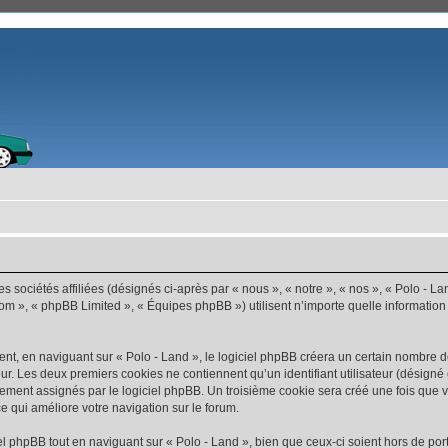
s sociétés affiliées (désignés ci-après par « nous », « notre », « nos », « Polo - La
com », « phpBB Limited », « Équipes phpBB ») utilisent n’importe quelle information
t, en naviguant sur « Polo - Land », le logiciel phpBB créera un certain nombre de 
ur. Les deux premiers cookies ne contiennent qu’un identifiant utilisateur (désigné c
ement assignés par le logiciel phpBB. Un troisième cookie sera créé une fois que vo
ce qui améliore votre navigation sur le forum.
 phpBB tout en naviguant sur « Polo - Land », bien que ceux-ci soient hors de por