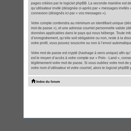
pages créées par le logiciel phpBB. La seconde manière est de r
qu’utilisateur invité (désignée ci-après par « messages invités
connexion (désignés ici par « vos messages »).
Votre compte contiendra au minimum un identifiant unique (dési
mot de passe »), et une adresse courriel personnelle valide (dé
données applicables dans le pays qui nous héberge. Toute infor
d’enregistrement, qu’elle soit obligatoire ou non, reste à la d
votre profil, vous pouvez souscrire ou non à l’envoi automatique
Votre mot de passe est crypté (hashage à sens unique) afin qu’i
est le moyen d’accès à votre compte sur « Polo - Land », cons
légitimement votre mot de passe. Si vous oubliez votre mot de 
votre nom d’utilisateur et votre courriel, alors le logiciel ph
Index du forum