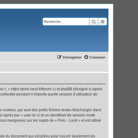
Rechercher
Recherche avanc
S’enregistrer
Connexion
nd », « https://polo-land.fr/forum ») et phpBB (désigné ci-après
 collectée pendant n’importe quelle session d’utilisation de
cookies, qui sont des petits fichiers textes téléchargés dans
i-après par « user-id ») et un identifiant de session invité
us naviguerez sur les sujets de « Polo - Land » et est utilisé
tée du document qui est prévu pour couvrir seulement les