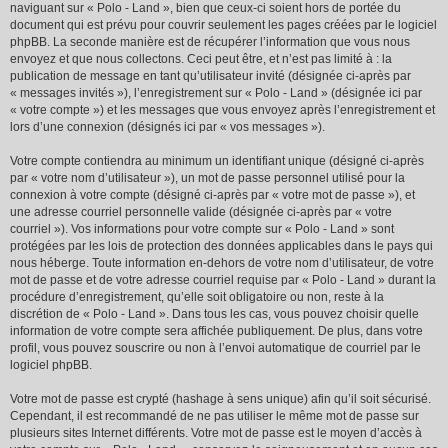
naviguant sur « Polo - Land », bien que ceux-ci soient hors de portée du
document qui est prévu pour couvrir seulement les pages créées par le logiciel
phpBB. La seconde manière est de récupérer l’information que vous nous
envoyez et que nous collectons. Ceci peut être, et n’est pas limité à : la
publication de message en tant qu’utilisateur invité (désignée ci-après par
« messages invités »), l’enregistrement sur « Polo - Land » (désignée ici par
« votre compte ») et les messages que vous envoyez après l’enregistrement et
lors d’une connexion (désignés ici par « vos messages »).
Votre compte contiendra au minimum un identifiant unique (désigné ci-après
par « votre nom d’utilisateur »), un mot de passe personnel utilisé pour la
connexion à votre compte (désigné ci-après par « votre mot de passe »), et
une adresse courriel personnelle valide (désignée ci-après par « votre
courriel »). Vos informations pour votre compte sur « Polo - Land » sont
protégées par les lois de protection des données applicables dans le pays qui
nous héberge. Toute information en-dehors de votre nom d’utilisateur, de votre
mot de passe et de votre adresse courriel requise par « Polo - Land » durant la
procédure d’enregistrement, qu’elle soit obligatoire ou non, reste à la
discrétion de « Polo - Land ». Dans tous les cas, vous pouvez choisir quelle
information de votre compte sera affichée publiquement. De plus, dans votre
profil, vous pouvez souscrire ou non à l’envoi automatique de courriel par le
logiciel phpBB.
Votre mot de passe est crypté (hashage à sens unique) afin qu’il soit sécurisé.
Cependant, il est recommandé de ne pas utiliser le même mot de passe sur
plusieurs sites Internet différents. Votre mot de passe est le moyen d’accès à