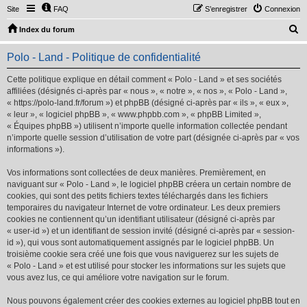
Site
FAQ
S’enregistrer
Connexion
R
Index du forum
e
Polo - Land - Politique de confidentialité
c
h
Cette politique explique en détail comment « Polo - Land » et ses sociétés
affiliées (désignés ci-après par « nous », « notre », « nos », « Polo - Land »,
e
« https://polo-land.fr/forum ») et phpBB (désigné ci-après par « ils », « eux »,
r
« leur », « logiciel phpBB », « www.phpbb.com », « phpBB Limited »,
« Équipes phpBB ») utilisent n’importe quelle information collectée pendant
c
n’importe quelle session d’utilisation de votre part (désignée ci-après par « vos
h
informations »).
e
Vos informations sont collectées de deux manières. Premièrement, en
r
naviguant sur « Polo - Land », le logiciel phpBB créera un certain nombre de
cookies, qui sont des petits fichiers textes téléchargés dans les fichiers
temporaires du navigateur Internet de votre ordinateur. Les deux premiers
cookies ne contiennent qu’un identifiant utilisateur (désigné ci-après par
« user-id ») et un identifiant de session invité (désigné ci-après par « session-
id »), qui vous sont automatiquement assignés par le logiciel phpBB. Un
troisième cookie sera créé une fois que vous naviguerez sur les sujets de
« Polo - Land » et est utilisé pour stocker les informations sur les sujets que
vous avez lus, ce qui améliore votre navigation sur le forum.
Nous pouvons également créer des cookies externes au logiciel phpBB tout en