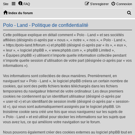
Site
FAQ
S’enregistrer
Connexion
R
Index du forum
e
Polo - Land - Politique de confidentialité
c
h
Cette politique explique en détail comment « Polo - Land » et ses sociétés
affiliées (désignés ci-après par « nous », « notre », « nos », « Polo - Land »,
e
« https://polo-land.fr/forum ») et phpBB (désigné ci-après par « ils », « eux »,
r
« leur », « logiciel phpBB », « www.phpbb.com », « phpBB Limited »,
« Équipes phpBB ») utilisent n’importe quelle information collectée pendant
c
n’importe quelle session d’utilisation de votre part (désignée ci-après par « vos
h
informations »).
e
Vos informations sont collectées de deux manières. Premièrement, en
r
naviguant sur « Polo - Land », le logiciel phpBB créera un certain nombre de
cookies, qui sont des petits fichiers textes téléchargés dans les fichiers
temporaires du navigateur Internet de votre ordinateur. Les deux premiers
cookies ne contiennent qu’un identifiant utilisateur (désigné ci-après par
« user-id ») et un identifiant de session invité (désigné ci-après par « session-
id »), qui vous sont automatiquement assignés par le logiciel phpBB. Un
troisième cookie sera créé une fois que vous naviguerez sur les sujets de
« Polo - Land » et est utilisé pour stocker les informations sur les sujets que
vous avez lus, ce qui améliore votre navigation sur le forum.
Nous pouvons également créer des cookies externes au logiciel phpBB tout en