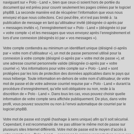
naviguant sur « Polo - Land », bien que ceux-ci soient hors de portée du
document qui est prévu pour couvrir seulement les pages créées par le logiciel
phpBB. La seconde manière est de récupérer l’information que vous nous
envoyez et que nous collectons. Ceci peut être, et n’est pas limité à : la
publication de message en tant qu’utilisateur invité (désignée ci-après par
« messages invités »), l’enregistrement sur « Polo - Land » (désignée ici par
« votre compte ») et les messages que vous envoyez après l’enregistrement et
lors d’une connexion (désignés ici par « vos messages »).
Votre compte contiendra au minimum un identifiant unique (désigné ci-après
par « votre nom d’utilisateur »), un mot de passe personnel utilisé pour la
connexion à votre compte (désigné ci-après par « votre mot de passe »), et
une adresse courriel personnelle valide (désignée ci-après par « votre
courriel »). Vos informations pour votre compte sur « Polo - Land » sont
protégées par les lois de protection des données applicables dans le pays qui
nous héberge. Toute information en-dehors de votre nom d’utilisateur, de votre
mot de passe et de votre adresse courriel requise par « Polo - Land » durant la
procédure d’enregistrement, qu’elle soit obligatoire ou non, reste à la
discrétion de « Polo - Land ». Dans tous les cas, vous pouvez choisir quelle
information de votre compte sera affichée publiquement. De plus, dans votre
profil, vous pouvez souscrire ou non à l’envoi automatique de courriel par le
logiciel phpBB.
Votre mot de passe est crypté (hashage à sens unique) afin qu’il soit sécurisé.
Cependant, il est recommandé de ne pas utiliser le même mot de passe sur
plusieurs sites Internet différents. Votre mot de passe est le moyen d’accès à