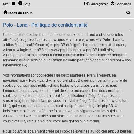
Site
FAQ
S’enregistrer
Connexion
R
Index du forum
e
Polo - Land - Politique de confidentialité
c
h
Cette politique explique en détail comment « Polo - Land » et ses sociétés
affiliées (désignés ci-après par « nous », « notre », « nos », « Polo - Land »,
e
« https://polo-land.fr/forum ») et phpBB (désigné ci-après par « ils », « eux »,
r
« leur », « logiciel phpBB », « www.phpbb.com », « phpBB Limited »,
« Équipes phpBB ») utilisent n’importe quelle information collectée pendant
c
n’importe quelle session d’utilisation de votre part (désignée ci-après par « vos
h
informations »).
e
Vos informations sont collectées de deux manières. Premièrement, en
r
naviguant sur « Polo - Land », le logiciel phpBB créera un certain nombre de
cookies, qui sont des petits fichiers textes téléchargés dans les fichiers
temporaires du navigateur Internet de votre ordinateur. Les deux premiers
cookies ne contiennent qu’un identifiant utilisateur (désigné ci-après par
« user-id ») et un identifiant de session invité (désigné ci-après par « session-
id »), qui vous sont automatiquement assignés par le logiciel phpBB. Un
troisième cookie sera créé une fois que vous naviguerez sur les sujets de
« Polo - Land » et est utilisé pour stocker les informations sur les sujets que
vous avez lus, ce qui améliore votre navigation sur le forum.
Nous pouvons également créer des cookies externes au logiciel phpBB tout en