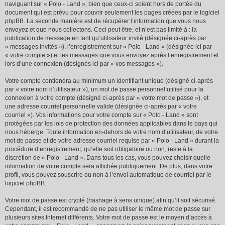
naviguant sur « Polo - Land », bien que ceux-ci soient hors de portée du
document qui est prévu pour couvrir seulement les pages créées par le logiciel
phpBB. La seconde manière est de récupérer l’information que vous nous
envoyez et que nous collectons. Ceci peut être, et n’est pas limité à : la
publication de message en tant qu’utilisateur invité (désignée ci-après par
« messages invités »), l’enregistrement sur « Polo - Land » (désignée ici par
« votre compte ») et les messages que vous envoyez après l’enregistrement et
lors d’une connexion (désignés ici par « vos messages »).
Votre compte contiendra au minimum un identifiant unique (désigné ci-après
par « votre nom d’utilisateur »), un mot de passe personnel utilisé pour la
connexion à votre compte (désigné ci-après par « votre mot de passe »), et
une adresse courriel personnelle valide (désignée ci-après par « votre
courriel »). Vos informations pour votre compte sur « Polo - Land » sont
protégées par les lois de protection des données applicables dans le pays qui
nous héberge. Toute information en-dehors de votre nom d’utilisateur, de votre
mot de passe et de votre adresse courriel requise par « Polo - Land » durant la
procédure d’enregistrement, qu’elle soit obligatoire ou non, reste à la
discrétion de « Polo - Land ». Dans tous les cas, vous pouvez choisir quelle
information de votre compte sera affichée publiquement. De plus, dans votre
profil, vous pouvez souscrire ou non à l’envoi automatique de courriel par le
logiciel phpBB.
Votre mot de passe est crypté (hashage à sens unique) afin qu’il soit sécurisé.
Cependant, il est recommandé de ne pas utiliser le même mot de passe sur
plusieurs sites Internet différents. Votre mot de passe est le moyen d’accès à