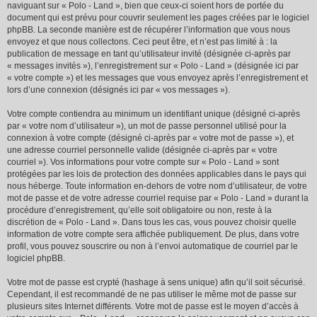
naviguant sur « Polo - Land », bien que ceux-ci soient hors de portée du
document qui est prévu pour couvrir seulement les pages créées par le logiciel
phpBB. La seconde manière est de récupérer l’information que vous nous
envoyez et que nous collectons. Ceci peut être, et n’est pas limité à : la
publication de message en tant qu’utilisateur invité (désignée ci-après par
« messages invités »), l’enregistrement sur « Polo - Land » (désignée ici par
« votre compte ») et les messages que vous envoyez après l’enregistrement et
lors d’une connexion (désignés ici par « vos messages »).
Votre compte contiendra au minimum un identifiant unique (désigné ci-après
par « votre nom d’utilisateur »), un mot de passe personnel utilisé pour la
connexion à votre compte (désigné ci-après par « votre mot de passe »), et
une adresse courriel personnelle valide (désignée ci-après par « votre
courriel »). Vos informations pour votre compte sur « Polo - Land » sont
protégées par les lois de protection des données applicables dans le pays qui
nous héberge. Toute information en-dehors de votre nom d’utilisateur, de votre
mot de passe et de votre adresse courriel requise par « Polo - Land » durant la
procédure d’enregistrement, qu’elle soit obligatoire ou non, reste à la
discrétion de « Polo - Land ». Dans tous les cas, vous pouvez choisir quelle
information de votre compte sera affichée publiquement. De plus, dans votre
profil, vous pouvez souscrire ou non à l’envoi automatique de courriel par le
logiciel phpBB.
Votre mot de passe est crypté (hashage à sens unique) afin qu’il soit sécurisé.
Cependant, il est recommandé de ne pas utiliser le même mot de passe sur
plusieurs sites Internet différents. Votre mot de passe est le moyen d’accès à