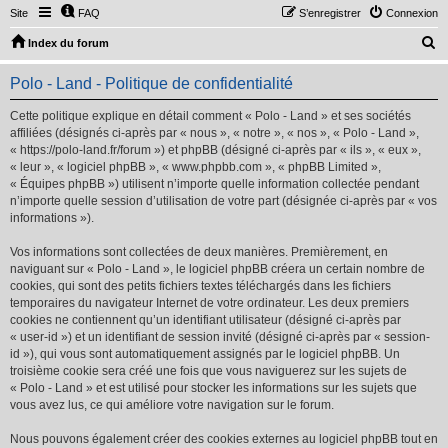
Site
FAQ
S’enregistrer
Connexion
R
Index du forum
e
Polo - Land - Politique de confidentialité
c
h
Cette politique explique en détail comment « Polo - Land » et ses sociétés
affiliées (désignés ci-après par « nous », « notre », « nos », « Polo - Land »,
e
« https://polo-land.fr/forum ») et phpBB (désigné ci-après par « ils », « eux »,
r
« leur », « logiciel phpBB », « www.phpbb.com », « phpBB Limited »,
« Équipes phpBB ») utilisent n’importe quelle information collectée pendant
c
n’importe quelle session d’utilisation de votre part (désignée ci-après par « vos
h
informations »).
e
Vos informations sont collectées de deux manières. Premièrement, en
r
naviguant sur « Polo - Land », le logiciel phpBB créera un certain nombre de
cookies, qui sont des petits fichiers textes téléchargés dans les fichiers
temporaires du navigateur Internet de votre ordinateur. Les deux premiers
cookies ne contiennent qu’un identifiant utilisateur (désigné ci-après par
« user-id ») et un identifiant de session invité (désigné ci-après par « session-
id »), qui vous sont automatiquement assignés par le logiciel phpBB. Un
troisième cookie sera créé une fois que vous naviguerez sur les sujets de
« Polo - Land » et est utilisé pour stocker les informations sur les sujets que
vous avez lus, ce qui améliore votre navigation sur le forum.
Nous pouvons également créer des cookies externes au logiciel phpBB tout en