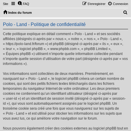
Site
FAQ
S’enregistrer
Connexion
R
Index du forum
e
Polo - Land - Politique de confidentialité
c
h
Cette politique explique en détail comment « Polo - Land » et ses sociétés
affiliées (désignés ci-après par « nous », « notre », « nos », « Polo - Land »,
e
« https://polo-land.fr/forum ») et phpBB (désigné ci-après par « ils », « eux »,
r
« leur », « logiciel phpBB », « www.phpbb.com », « phpBB Limited »,
« Équipes phpBB ») utilisent n’importe quelle information collectée pendant
c
n’importe quelle session d’utilisation de votre part (désignée ci-après par « vos
h
informations »).
e
Vos informations sont collectées de deux manières. Premièrement, en
r
naviguant sur « Polo - Land », le logiciel phpBB créera un certain nombre de
cookies, qui sont des petits fichiers textes téléchargés dans les fichiers
temporaires du navigateur Internet de votre ordinateur. Les deux premiers
cookies ne contiennent qu’un identifiant utilisateur (désigné ci-après par
« user-id ») et un identifiant de session invité (désigné ci-après par « session-
id »), qui vous sont automatiquement assignés par le logiciel phpBB. Un
troisième cookie sera créé une fois que vous naviguerez sur les sujets de
« Polo - Land » et est utilisé pour stocker les informations sur les sujets que
vous avez lus, ce qui améliore votre navigation sur le forum.
Nous pouvons également créer des cookies externes au logiciel phpBB tout en