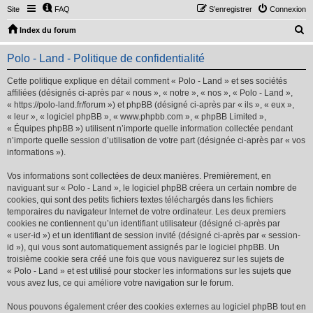
Site
FAQ
S’enregistrer
Connexion
R
Index du forum
e
Polo - Land - Politique de confidentialité
c
h
Cette politique explique en détail comment « Polo - Land » et ses sociétés
affiliées (désignés ci-après par « nous », « notre », « nos », « Polo - Land »,
e
« https://polo-land.fr/forum ») et phpBB (désigné ci-après par « ils », « eux »,
r
« leur », « logiciel phpBB », « www.phpbb.com », « phpBB Limited »,
« Équipes phpBB ») utilisent n’importe quelle information collectée pendant
c
n’importe quelle session d’utilisation de votre part (désignée ci-après par « vos
h
informations »).
e
Vos informations sont collectées de deux manières. Premièrement, en
r
naviguant sur « Polo - Land », le logiciel phpBB créera un certain nombre de
cookies, qui sont des petits fichiers textes téléchargés dans les fichiers
temporaires du navigateur Internet de votre ordinateur. Les deux premiers
cookies ne contiennent qu’un identifiant utilisateur (désigné ci-après par
« user-id ») et un identifiant de session invité (désigné ci-après par « session-
id »), qui vous sont automatiquement assignés par le logiciel phpBB. Un
troisième cookie sera créé une fois que vous naviguerez sur les sujets de
« Polo - Land » et est utilisé pour stocker les informations sur les sujets que
vous avez lus, ce qui améliore votre navigation sur le forum.
Nous pouvons également créer des cookies externes au logiciel phpBB tout en