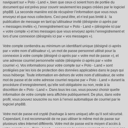
naviguant sur « Polo - Land », bien que ceux-ci soient hors de portée du
document qui est prévu pour couvrir seulement les pages créées par le logiciel
phpBB. La seconde manière est de récupérer l’information que vous nous
envoyez et que nous collectons. Ceci peut être, et n’est pas limité à : la
publication de message en tant qu’utilisateur invité (désignée ci-après par
« messages invités »), l’enregistrement sur « Polo - Land » (désignée ici par
« votre compte ») et les messages que vous envoyez après l’enregistrement et
lors d’une connexion (désignés ici par « vos messages »).
Votre compte contiendra au minimum un identifiant unique (désigné ci-après
par « votre nom d’utilisateur »), un mot de passe personnel utilisé pour la
connexion à votre compte (désigné ci-après par « votre mot de passe »), et
une adresse courriel personnelle valide (désignée ci-après par « votre
courriel »). Vos informations pour votre compte sur « Polo - Land » sont
protégées par les lois de protection des données applicables dans le pays qui
nous héberge. Toute information en-dehors de votre nom d’utilisateur, de votre
mot de passe et de votre adresse courriel requise par « Polo - Land » durant la
procédure d’enregistrement, qu’elle soit obligatoire ou non, reste à la
discrétion de « Polo - Land ». Dans tous les cas, vous pouvez choisir quelle
information de votre compte sera affichée publiquement. De plus, dans votre
profil, vous pouvez souscrire ou non à l’envoi automatique de courriel par le
logiciel phpBB.
Votre mot de passe est crypté (hashage à sens unique) afin qu’il soit sécurisé.
Cependant, il est recommandé de ne pas utiliser le même mot de passe sur
plusieurs sites Internet différents. Votre mot de passe est le moyen d’accès à