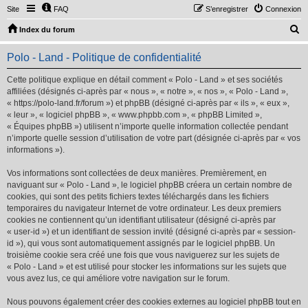
Site
FAQ
S’enregistrer
Connexion
R
Index du forum
e
Polo - Land - Politique de confidentialité
c
h
Cette politique explique en détail comment « Polo - Land » et ses sociétés
affiliées (désignés ci-après par « nous », « notre », « nos », « Polo - Land »,
e
« https://polo-land.fr/forum ») et phpBB (désigné ci-après par « ils », « eux »,
r
« leur », « logiciel phpBB », « www.phpbb.com », « phpBB Limited »,
« Équipes phpBB ») utilisent n’importe quelle information collectée pendant
c
n’importe quelle session d’utilisation de votre part (désignée ci-après par « vos
h
informations »).
e
Vos informations sont collectées de deux manières. Premièrement, en
r
naviguant sur « Polo - Land », le logiciel phpBB créera un certain nombre de
cookies, qui sont des petits fichiers textes téléchargés dans les fichiers
temporaires du navigateur Internet de votre ordinateur. Les deux premiers
cookies ne contiennent qu’un identifiant utilisateur (désigné ci-après par
« user-id ») et un identifiant de session invité (désigné ci-après par « session-
id »), qui vous sont automatiquement assignés par le logiciel phpBB. Un
troisième cookie sera créé une fois que vous naviguerez sur les sujets de
« Polo - Land » et est utilisé pour stocker les informations sur les sujets que
vous avez lus, ce qui améliore votre navigation sur le forum.
Nous pouvons également créer des cookies externes au logiciel phpBB tout en