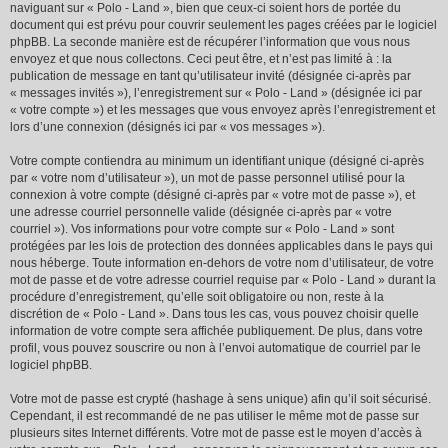
naviguant sur « Polo - Land », bien que ceux-ci soient hors de portée du
document qui est prévu pour couvrir seulement les pages créées par le logiciel
phpBB. La seconde manière est de récupérer l’information que vous nous
envoyez et que nous collectons. Ceci peut être, et n’est pas limité à : la
publication de message en tant qu’utilisateur invité (désignée ci-après par
« messages invités »), l’enregistrement sur « Polo - Land » (désignée ici par
« votre compte ») et les messages que vous envoyez après l’enregistrement et
lors d’une connexion (désignés ici par « vos messages »).
Votre compte contiendra au minimum un identifiant unique (désigné ci-après
par « votre nom d’utilisateur »), un mot de passe personnel utilisé pour la
connexion à votre compte (désigné ci-après par « votre mot de passe »), et
une adresse courriel personnelle valide (désignée ci-après par « votre
courriel »). Vos informations pour votre compte sur « Polo - Land » sont
protégées par les lois de protection des données applicables dans le pays qui
nous héberge. Toute information en-dehors de votre nom d’utilisateur, de votre
mot de passe et de votre adresse courriel requise par « Polo - Land » durant la
procédure d’enregistrement, qu’elle soit obligatoire ou non, reste à la
discrétion de « Polo - Land ». Dans tous les cas, vous pouvez choisir quelle
information de votre compte sera affichée publiquement. De plus, dans votre
profil, vous pouvez souscrire ou non à l’envoi automatique de courriel par le
logiciel phpBB.
Votre mot de passe est crypté (hashage à sens unique) afin qu’il soit sécurisé.
Cependant, il est recommandé de ne pas utiliser le même mot de passe sur
plusieurs sites Internet différents. Votre mot de passe est le moyen d’accès à