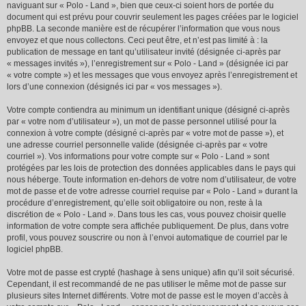
naviguant sur « Polo - Land », bien que ceux-ci soient hors de portée du
document qui est prévu pour couvrir seulement les pages créées par le logiciel
phpBB. La seconde manière est de récupérer l’information que vous nous
envoyez et que nous collectons. Ceci peut être, et n’est pas limité à : la
publication de message en tant qu’utilisateur invité (désignée ci-après par
« messages invités »), l’enregistrement sur « Polo - Land » (désignée ici par
« votre compte ») et les messages que vous envoyez après l’enregistrement et
lors d’une connexion (désignés ici par « vos messages »).
Votre compte contiendra au minimum un identifiant unique (désigné ci-après
par « votre nom d’utilisateur »), un mot de passe personnel utilisé pour la
connexion à votre compte (désigné ci-après par « votre mot de passe »), et
une adresse courriel personnelle valide (désignée ci-après par « votre
courriel »). Vos informations pour votre compte sur « Polo - Land » sont
protégées par les lois de protection des données applicables dans le pays qui
nous héberge. Toute information en-dehors de votre nom d’utilisateur, de votre
mot de passe et de votre adresse courriel requise par « Polo - Land » durant la
procédure d’enregistrement, qu’elle soit obligatoire ou non, reste à la
discrétion de « Polo - Land ». Dans tous les cas, vous pouvez choisir quelle
information de votre compte sera affichée publiquement. De plus, dans votre
profil, vous pouvez souscrire ou non à l’envoi automatique de courriel par le
logiciel phpBB.
Votre mot de passe est crypté (hashage à sens unique) afin qu’il soit sécurisé.
Cependant, il est recommandé de ne pas utiliser le même mot de passe sur
plusieurs sites Internet différents. Votre mot de passe est le moyen d’accès à