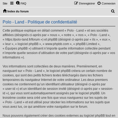
Site
FAQ
S’enregistrer
Connexion
R
Index du forum
e
Polo - Land - Politique de confidentialité
c
h
Cette politique explique en détail comment « Polo - Land » et ses sociétés
affiliées (désignés ci-après par « nous », « notre », « nos », « Polo - Land »,
e
« https://polo-land.fr/forum ») et phpBB (désigné ci-après par « ils », « eux »,
r
« leur », « logiciel phpBB », « www.phpbb.com », « phpBB Limited »,
« Équipes phpBB ») utilisent n’importe quelle information collectée pendant
c
n’importe quelle session d’utilisation de votre part (désignée ci-après par « vos
h
informations »).
e
Vos informations sont collectées de deux manières. Premièrement, en
r
naviguant sur « Polo - Land », le logiciel phpBB créera un certain nombre de
cookies, qui sont des petits fichiers textes téléchargés dans les fichiers
temporaires du navigateur Internet de votre ordinateur. Les deux premiers
cookies ne contiennent qu’un identifiant utilisateur (désigné ci-après par
« user-id ») et un identifiant de session invité (désigné ci-après par « session-
id »), qui vous sont automatiquement assignés par le logiciel phpBB. Un
troisième cookie sera créé une fois que vous naviguerez sur les sujets de
« Polo - Land » et est utilisé pour stocker les informations sur les sujets que
vous avez lus, ce qui améliore votre navigation sur le forum.
Nous pouvons également créer des cookies externes au logiciel phpBB tout en