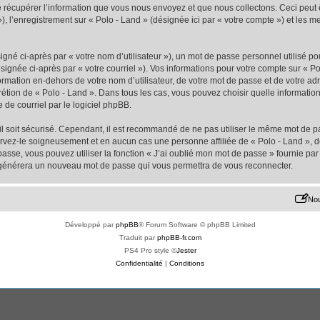
écupérer l’information que vous nous envoyez et que nous collectons. Ceci peut êtr
 »), l’enregistrement sur « Polo - Land » (désignée ici par « votre compte ») et les
gné ci-après par « votre nom d’utilisateur »), un mot de passe personnel utilisé po
signée ci-après par « votre courriel »). Vos informations pour votre compte sur « Po
mation en-dehors de votre nom d’utilisateur, de votre mot de passe et de votre adr
iscrétion de « Polo - Land ». Dans tous les cas, vous pouvez choisir quelle informat
 de courriel par le logiciel phpBB.
l soit sécurisé. Cependant, il est recommandé de ne pas utiliser le même mot de pas
ervez-le soigneusement et en aucun cas une personne affiliée de « Polo - Land »,
passe, vous pouvez utiliser la fonction « J’ai oublié mon mot de passe » fournie p
pBB générera un nouveau mot de passe qui vous permettra de vous reconnecter.
Nou
Développé par
phpBB
® Forum Software © phpBB Limited
Traduit par
phpBB-fr.com
PS4 Pro style ©
Jester
Confidentialité
|
Conditions