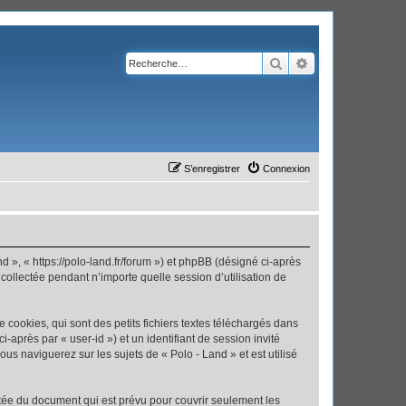
Rechercher
Recherche avanc
S’enregistrer
Connexion
nd », « https://polo-land.fr/forum ») et phpBB (désigné ci-après
 collectée pendant n’importe quelle session d’utilisation de
cookies, qui sont des petits fichiers textes téléchargés dans
i-après par « user-id ») et un identifiant de session invité
us naviguerez sur les sujets de « Polo - Land » et est utilisé
tée du document qui est prévu pour couvrir seulement les