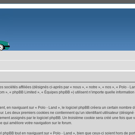
s sociétés affiliées (désignés ci-après par « nous », « notre », « nos », « Polo - La
com », « phpBB Limited », « Équipes phpBB ») utilisent n’importe quelle information
t, en naviguant sur « Polo - Land », le logiciel phpBB créera un certain nombre de 
ur. Les deux premiers cookies ne contiennent qu’un identifiant utilisateur (désigné c
ement assignés par le logiciel phpBB. Un troisième cookie sera créé une fois que vo
ce qui améliore votre navigation sur le forum.
 phpBB tout en naviguant sur « Polo - Land », bien que ceux-ci soient hors de por