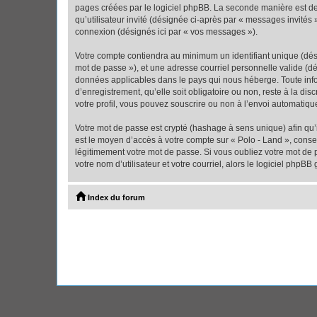
pages créées par le logiciel phpBB. La seconde manière est de r
qu’utilisateur invité (désignée ci-après par « messages invités
connexion (désignés ici par « vos messages »).
Votre compte contiendra au minimum un identifiant unique (dési
mot de passe »), et une adresse courriel personnelle valide (dé
données applicables dans le pays qui nous héberge. Toute infor
d’enregistrement, qu’elle soit obligatoire ou non, reste à la d
votre profil, vous pouvez souscrire ou non à l’envoi automatique
Votre mot de passe est crypté (hashage à sens unique) afin qu’i
est le moyen d’accès à votre compte sur « Polo - Land », cons
légitimement votre mot de passe. Si vous oubliez votre mot de 
votre nom d’utilisateur et votre courriel, alors le logiciel ph
Index du forum