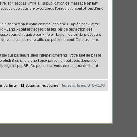
e, et n’est pas limité à : la publication de message en tant
 messages que vous envoyez après l’enregistrement et lors d’une
ur la connexion à votre compte (désigné ci-après par « votre
lo - Land » sont protégées par les lois de protection des
esse courriel requise par « Polo - Land » durant la procédure
ion de votre compte sera affichée publiquement. De plus, dans
se sur plusieurs sites Internet différents. Votre mot de passe
 de phpBB ou une d’une tierce partie ne peut vous demander
ar le logiciel phpBB. Ce processus vous demandera de fournir
s contacter
Supprimer les cookies
Heures au format
UTC+01:00