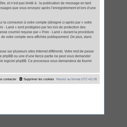
e, et n’est pas limité à : la publication de message en tant
 messages que vous envoyez après l’enregistrement et lors d’une
ur la connexion à votre compte (désigné ci-après par « votre
lo - Land » sont protégées par les lois de protection des
esse courriel requise par « Polo - Land » durant la procédure
ion de votre compte sera affichée publiquement. De plus, dans
se sur plusieurs sites Internet différents. Votre mot de passe
 de phpBB ou une d’une tierce partie ne peut vous demander
ar le logiciel phpBB. Ce processus vous demandera de fournir
s contacter
Supprimer les cookies
Heures au format
UTC+01:00