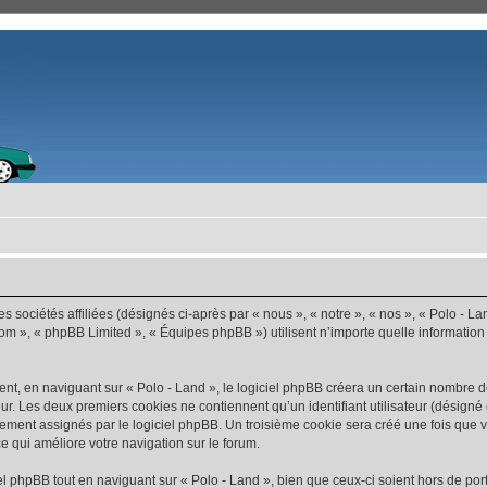
s sociétés affiliées (désignés ci-après par « nous », « notre », « nos », « Polo - La
com », « phpBB Limited », « Équipes phpBB ») utilisent n’importe quelle information
t, en naviguant sur « Polo - Land », le logiciel phpBB créera un certain nombre de 
ur. Les deux premiers cookies ne contiennent qu’un identifiant utilisateur (désigné c
ement assignés par le logiciel phpBB. Un troisième cookie sera créé une fois que vo
ce qui améliore votre navigation sur le forum.
 phpBB tout en naviguant sur « Polo - Land », bien que ceux-ci soient hors de por