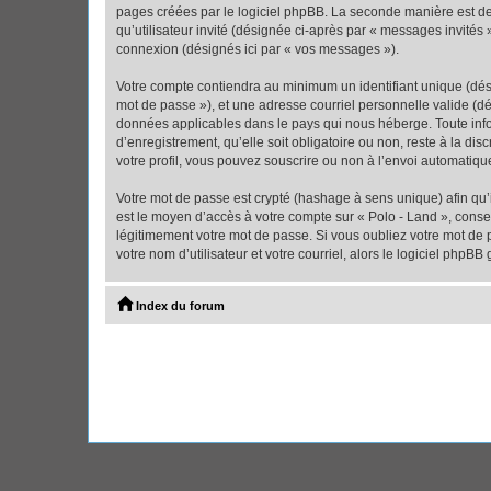
pages créées par le logiciel phpBB. La seconde manière est de r
qu’utilisateur invité (désignée ci-après par « messages invités
connexion (désignés ici par « vos messages »).
Votre compte contiendra au minimum un identifiant unique (dési
mot de passe »), et une adresse courriel personnelle valide (dé
données applicables dans le pays qui nous héberge. Toute infor
d’enregistrement, qu’elle soit obligatoire ou non, reste à la d
votre profil, vous pouvez souscrire ou non à l’envoi automatique
Votre mot de passe est crypté (hashage à sens unique) afin qu’i
est le moyen d’accès à votre compte sur « Polo - Land », cons
légitimement votre mot de passe. Si vous oubliez votre mot de 
votre nom d’utilisateur et votre courriel, alors le logiciel ph
Index du forum