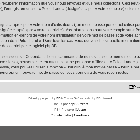
écupérer l’information que vous nous envoyez et que nous collectons. Ceci peut êtr
 »), l’enregistrement sur « Polo - Land » (désignée ici par « votre compte ») et les
gné ci-après par « votre nom d’utilisateur »), un mot de passe personnel utilisé po
signée ci-après par « votre courriel »). Vos informations pour votre compte sur « Po
mation en-dehors de votre nom d’utilisateur, de votre mot de passe et de votre adr
iscrétion de « Polo - Land ». Dans tous les cas, vous pouvez choisir quelle informat
 de courriel par le logiciel phpBB.
l soit sécurisé. Cependant, il est recommandé de ne pas utiliser le même mot de pas
ervez-le soigneusement et en aucun cas une personne affiliée de « Polo - Land »,
passe, vous pouvez utiliser la fonction « J’ai oublié mon mot de passe » fournie p
pBB générera un nouveau mot de passe qui vous permettra de vous reconnecter.
Nou
Développé par
phpBB
® Forum Software © phpBB Limited
Traduit par
phpBB-fr.com
PS4 Pro style ©
Jester
Confidentialité
|
Conditions