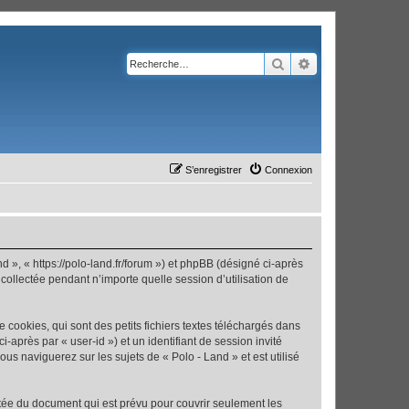
Rechercher
Recherche avanc
S’enregistrer
Connexion
nd », « https://polo-land.fr/forum ») et phpBB (désigné ci-après
 collectée pendant n’importe quelle session d’utilisation de
cookies, qui sont des petits fichiers textes téléchargés dans
i-après par « user-id ») et un identifiant de session invité
us naviguerez sur les sujets de « Polo - Land » et est utilisé
tée du document qui est prévu pour couvrir seulement les