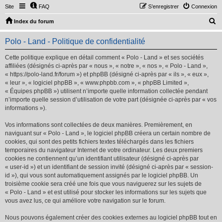
Site
FAQ
S’enregistrer
Connexion
R
Index du forum
e
Polo - Land - Politique de confidentialité
c
h
Cette politique explique en détail comment « Polo - Land » et ses sociétés
affiliées (désignés ci-après par « nous », « notre », « nos », « Polo - Land »,
e
« https://polo-land.fr/forum ») et phpBB (désigné ci-après par « ils », « eux »,
r
« leur », « logiciel phpBB », « www.phpbb.com », « phpBB Limited »,
« Équipes phpBB ») utilisent n’importe quelle information collectée pendant
c
n’importe quelle session d’utilisation de votre part (désignée ci-après par « vos
h
informations »).
e
Vos informations sont collectées de deux manières. Premièrement, en
r
naviguant sur « Polo - Land », le logiciel phpBB créera un certain nombre de
cookies, qui sont des petits fichiers textes téléchargés dans les fichiers
temporaires du navigateur Internet de votre ordinateur. Les deux premiers
cookies ne contiennent qu’un identifiant utilisateur (désigné ci-après par
« user-id ») et un identifiant de session invité (désigné ci-après par « session-
id »), qui vous sont automatiquement assignés par le logiciel phpBB. Un
troisième cookie sera créé une fois que vous naviguerez sur les sujets de
« Polo - Land » et est utilisé pour stocker les informations sur les sujets que
vous avez lus, ce qui améliore votre navigation sur le forum.
Nous pouvons également créer des cookies externes au logiciel phpBB tout en