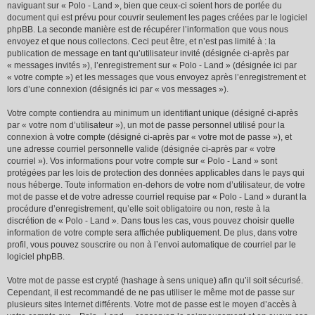
naviguant sur « Polo - Land », bien que ceux-ci soient hors de portée du
document qui est prévu pour couvrir seulement les pages créées par le logiciel
phpBB. La seconde manière est de récupérer l’information que vous nous
envoyez et que nous collectons. Ceci peut être, et n’est pas limité à : la
publication de message en tant qu’utilisateur invité (désignée ci-après par
« messages invités »), l’enregistrement sur « Polo - Land » (désignée ici par
« votre compte ») et les messages que vous envoyez après l’enregistrement et
lors d’une connexion (désignés ici par « vos messages »).
Votre compte contiendra au minimum un identifiant unique (désigné ci-après
par « votre nom d’utilisateur »), un mot de passe personnel utilisé pour la
connexion à votre compte (désigné ci-après par « votre mot de passe »), et
une adresse courriel personnelle valide (désignée ci-après par « votre
courriel »). Vos informations pour votre compte sur « Polo - Land » sont
protégées par les lois de protection des données applicables dans le pays qui
nous héberge. Toute information en-dehors de votre nom d’utilisateur, de votre
mot de passe et de votre adresse courriel requise par « Polo - Land » durant la
procédure d’enregistrement, qu’elle soit obligatoire ou non, reste à la
discrétion de « Polo - Land ». Dans tous les cas, vous pouvez choisir quelle
information de votre compte sera affichée publiquement. De plus, dans votre
profil, vous pouvez souscrire ou non à l’envoi automatique de courriel par le
logiciel phpBB.
Votre mot de passe est crypté (hashage à sens unique) afin qu’il soit sécurisé.
Cependant, il est recommandé de ne pas utiliser le même mot de passe sur
plusieurs sites Internet différents. Votre mot de passe est le moyen d’accès à