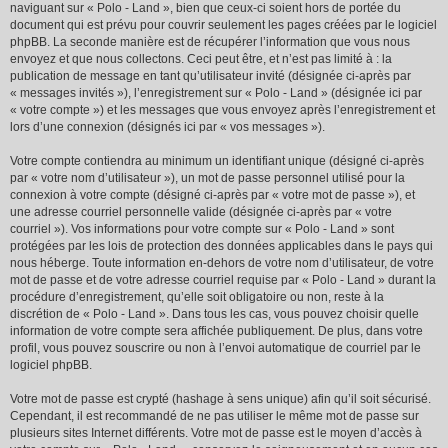
naviguant sur « Polo - Land », bien que ceux-ci soient hors de portée du
document qui est prévu pour couvrir seulement les pages créées par le logiciel
phpBB. La seconde manière est de récupérer l’information que vous nous
envoyez et que nous collectons. Ceci peut être, et n’est pas limité à : la
publication de message en tant qu’utilisateur invité (désignée ci-après par
« messages invités »), l’enregistrement sur « Polo - Land » (désignée ici par
« votre compte ») et les messages que vous envoyez après l’enregistrement et
lors d’une connexion (désignés ici par « vos messages »).
Votre compte contiendra au minimum un identifiant unique (désigné ci-après
par « votre nom d’utilisateur »), un mot de passe personnel utilisé pour la
connexion à votre compte (désigné ci-après par « votre mot de passe »), et
une adresse courriel personnelle valide (désignée ci-après par « votre
courriel »). Vos informations pour votre compte sur « Polo - Land » sont
protégées par les lois de protection des données applicables dans le pays qui
nous héberge. Toute information en-dehors de votre nom d’utilisateur, de votre
mot de passe et de votre adresse courriel requise par « Polo - Land » durant la
procédure d’enregistrement, qu’elle soit obligatoire ou non, reste à la
discrétion de « Polo - Land ». Dans tous les cas, vous pouvez choisir quelle
information de votre compte sera affichée publiquement. De plus, dans votre
profil, vous pouvez souscrire ou non à l’envoi automatique de courriel par le
logiciel phpBB.
Votre mot de passe est crypté (hashage à sens unique) afin qu’il soit sécurisé.
Cependant, il est recommandé de ne pas utiliser le même mot de passe sur
plusieurs sites Internet différents. Votre mot de passe est le moyen d’accès à