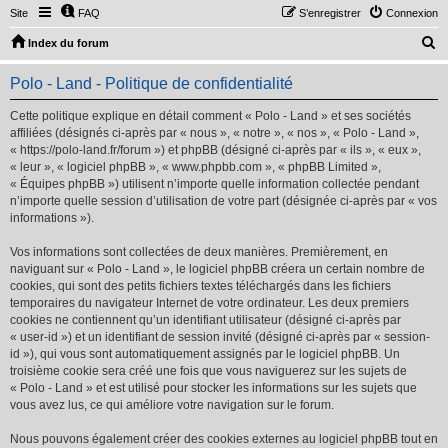
Site
FAQ
S’enregistrer
Connexion
R
Index du forum
e
Polo - Land - Politique de confidentialité
c
h
Cette politique explique en détail comment « Polo - Land » et ses sociétés
affiliées (désignés ci-après par « nous », « notre », « nos », « Polo - Land »,
e
« https://polo-land.fr/forum ») et phpBB (désigné ci-après par « ils », « eux »,
r
« leur », « logiciel phpBB », « www.phpbb.com », « phpBB Limited »,
« Équipes phpBB ») utilisent n’importe quelle information collectée pendant
c
n’importe quelle session d’utilisation de votre part (désignée ci-après par « vos
h
informations »).
e
Vos informations sont collectées de deux manières. Premièrement, en
r
naviguant sur « Polo - Land », le logiciel phpBB créera un certain nombre de
cookies, qui sont des petits fichiers textes téléchargés dans les fichiers
temporaires du navigateur Internet de votre ordinateur. Les deux premiers
cookies ne contiennent qu’un identifiant utilisateur (désigné ci-après par
« user-id ») et un identifiant de session invité (désigné ci-après par « session-
id »), qui vous sont automatiquement assignés par le logiciel phpBB. Un
troisième cookie sera créé une fois que vous naviguerez sur les sujets de
« Polo - Land » et est utilisé pour stocker les informations sur les sujets que
vous avez lus, ce qui améliore votre navigation sur le forum.
Nous pouvons également créer des cookies externes au logiciel phpBB tout en