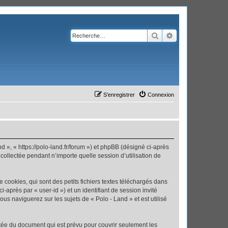
Rechercher
Recherche avanc
S’enregistrer
Connexion
nd », « https://polo-land.fr/forum ») et phpBB (désigné ci-après
 collectée pendant n’importe quelle session d’utilisation de
cookies, qui sont des petits fichiers textes téléchargés dans
i-après par « user-id ») et un identifiant de session invité
us naviguerez sur les sujets de « Polo - Land » et est utilisé
tée du document qui est prévu pour couvrir seulement les