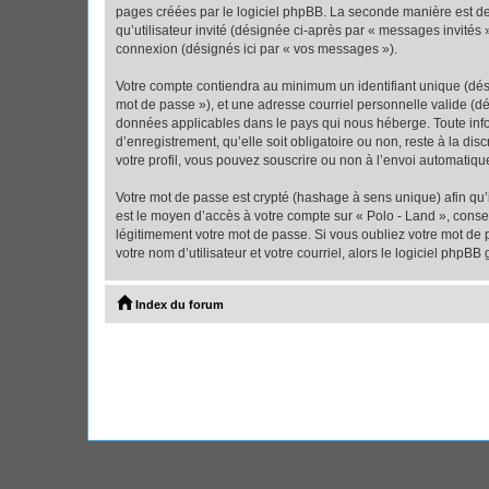
pages créées par le logiciel phpBB. La seconde manière est de r
qu’utilisateur invité (désignée ci-après par « messages invités
connexion (désignés ici par « vos messages »).
Votre compte contiendra au minimum un identifiant unique (dési
mot de passe »), et une adresse courriel personnelle valide (dé
données applicables dans le pays qui nous héberge. Toute infor
d’enregistrement, qu’elle soit obligatoire ou non, reste à la d
votre profil, vous pouvez souscrire ou non à l’envoi automatique
Votre mot de passe est crypté (hashage à sens unique) afin qu’i
est le moyen d’accès à votre compte sur « Polo - Land », cons
légitimement votre mot de passe. Si vous oubliez votre mot de 
votre nom d’utilisateur et votre courriel, alors le logiciel ph
Index du forum