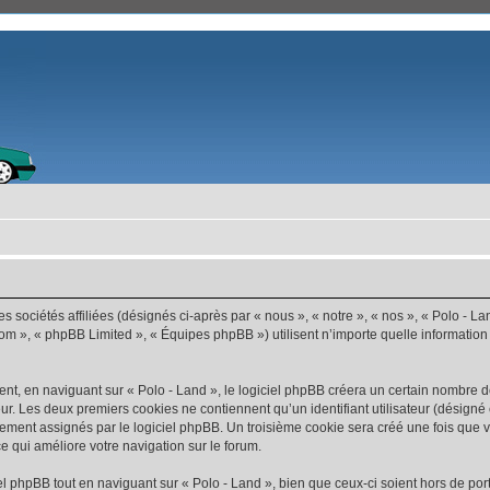
s sociétés affiliées (désignés ci-après par « nous », « notre », « nos », « Polo - La
com », « phpBB Limited », « Équipes phpBB ») utilisent n’importe quelle information
t, en naviguant sur « Polo - Land », le logiciel phpBB créera un certain nombre de 
ur. Les deux premiers cookies ne contiennent qu’un identifiant utilisateur (désigné c
ement assignés par le logiciel phpBB. Un troisième cookie sera créé une fois que vo
ce qui améliore votre navigation sur le forum.
 phpBB tout en naviguant sur « Polo - Land », bien que ceux-ci soient hors de por