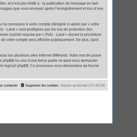
e, et n’est pas limité à : la publication de message en tant
 messages que vous envoyez après l’enregistrement et lors d’une
ur la connexion à votre compte (désigné ci-après par « votre
lo - Land » sont protégées par les lois de protection des
esse courriel requise par « Polo - Land » durant la procédure
ion de votre compte sera affichée publiquement. De plus, dans
se sur plusieurs sites Internet différents. Votre mot de passe
 de phpBB ou une d’une tierce partie ne peut vous demander
ar le logiciel phpBB. Ce processus vous demandera de fournir
s contacter
Supprimer les cookies
Heures au format
UTC+01:00