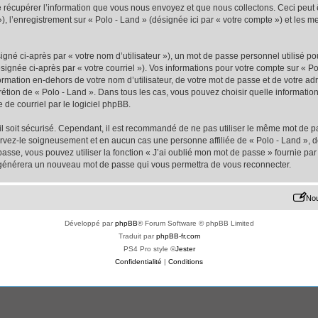
écupérer l’information que vous nous envoyez et que nous collectons. Ceci peut êtr
 »), l’enregistrement sur « Polo - Land » (désignée ici par « votre compte ») et les
gné ci-après par « votre nom d’utilisateur »), un mot de passe personnel utilisé po
signée ci-après par « votre courriel »). Vos informations pour votre compte sur « Po
mation en-dehors de votre nom d’utilisateur, de votre mot de passe et de votre adr
iscrétion de « Polo - Land ». Dans tous les cas, vous pouvez choisir quelle informat
 de courriel par le logiciel phpBB.
l soit sécurisé. Cependant, il est recommandé de ne pas utiliser le même mot de pas
ervez-le soigneusement et en aucun cas une personne affiliée de « Polo - Land »,
passe, vous pouvez utiliser la fonction « J’ai oublié mon mot de passe » fournie p
pBB générera un nouveau mot de passe qui vous permettra de vous reconnecter.
Nou
Développé par
phpBB
® Forum Software © phpBB Limited
Traduit par
phpBB-fr.com
PS4 Pro style ©
Jester
Confidentialité
|
Conditions