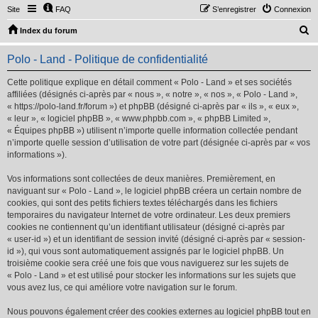
Site
FAQ
S’enregistrer
Connexion
R
Index du forum
e
Polo - Land - Politique de confidentialité
c
h
Cette politique explique en détail comment « Polo - Land » et ses sociétés
affiliées (désignés ci-après par « nous », « notre », « nos », « Polo - Land »,
e
« https://polo-land.fr/forum ») et phpBB (désigné ci-après par « ils », « eux »,
r
« leur », « logiciel phpBB », « www.phpbb.com », « phpBB Limited »,
« Équipes phpBB ») utilisent n’importe quelle information collectée pendant
c
n’importe quelle session d’utilisation de votre part (désignée ci-après par « vos
h
informations »).
e
Vos informations sont collectées de deux manières. Premièrement, en
r
naviguant sur « Polo - Land », le logiciel phpBB créera un certain nombre de
cookies, qui sont des petits fichiers textes téléchargés dans les fichiers
temporaires du navigateur Internet de votre ordinateur. Les deux premiers
cookies ne contiennent qu’un identifiant utilisateur (désigné ci-après par
« user-id ») et un identifiant de session invité (désigné ci-après par « session-
id »), qui vous sont automatiquement assignés par le logiciel phpBB. Un
troisième cookie sera créé une fois que vous naviguerez sur les sujets de
« Polo - Land » et est utilisé pour stocker les informations sur les sujets que
vous avez lus, ce qui améliore votre navigation sur le forum.
Nous pouvons également créer des cookies externes au logiciel phpBB tout en