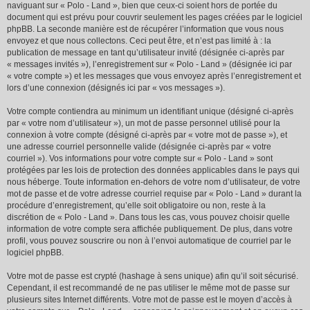
naviguant sur « Polo - Land », bien que ceux-ci soient hors de portée du
document qui est prévu pour couvrir seulement les pages créées par le logiciel
phpBB. La seconde manière est de récupérer l’information que vous nous
envoyez et que nous collectons. Ceci peut être, et n’est pas limité à : la
publication de message en tant qu’utilisateur invité (désignée ci-après par
« messages invités »), l’enregistrement sur « Polo - Land » (désignée ici par
« votre compte ») et les messages que vous envoyez après l’enregistrement et
lors d’une connexion (désignés ici par « vos messages »).
Votre compte contiendra au minimum un identifiant unique (désigné ci-après
par « votre nom d’utilisateur »), un mot de passe personnel utilisé pour la
connexion à votre compte (désigné ci-après par « votre mot de passe »), et
une adresse courriel personnelle valide (désignée ci-après par « votre
courriel »). Vos informations pour votre compte sur « Polo - Land » sont
protégées par les lois de protection des données applicables dans le pays qui
nous héberge. Toute information en-dehors de votre nom d’utilisateur, de votre
mot de passe et de votre adresse courriel requise par « Polo - Land » durant la
procédure d’enregistrement, qu’elle soit obligatoire ou non, reste à la
discrétion de « Polo - Land ». Dans tous les cas, vous pouvez choisir quelle
information de votre compte sera affichée publiquement. De plus, dans votre
profil, vous pouvez souscrire ou non à l’envoi automatique de courriel par le
logiciel phpBB.
Votre mot de passe est crypté (hashage à sens unique) afin qu’il soit sécurisé.
Cependant, il est recommandé de ne pas utiliser le même mot de passe sur
plusieurs sites Internet différents. Votre mot de passe est le moyen d’accès à