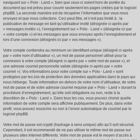
naviguant sur « Polo - Land », bien que ceux-ci soient hors de portée du
document qui est prévu pour couvrir seulement les pages créées par le logiciel
phpBB. La seconde manière est de récupérer l’information que vous nous
envoyez et que nous collectons. Ceci peut être, et n’est pas limité à : la
publication de message en tant qu’utilisateur invité (désignée ci-après par
« messages invités »), l’enregistrement sur « Polo - Land » (désignée ici par
« votre compte ») et les messages que vous envoyez après l’enregistrement et
lors d’une connexion (désignés ici par « vos messages »).
Votre compte contiendra au minimum un identifiant unique (désigné ci-après
par « votre nom d’utilisateur »), un mot de passe personnel utilisé pour la
connexion à votre compte (désigné ci-après par « votre mot de passe »), et
une adresse courriel personnelle valide (désignée ci-après par « votre
courriel »). Vos informations pour votre compte sur « Polo - Land » sont
protégées par les lois de protection des données applicables dans le pays qui
nous héberge. Toute information en-dehors de votre nom d’utilisateur, de votre
mot de passe et de votre adresse courriel requise par « Polo - Land » durant la
procédure d’enregistrement, qu’elle soit obligatoire ou non, reste à la
discrétion de « Polo - Land ». Dans tous les cas, vous pouvez choisir quelle
information de votre compte sera affichée publiquement. De plus, dans votre
profil, vous pouvez souscrire ou non à l’envoi automatique de courriel par le
logiciel phpBB.
Votre mot de passe est crypté (hashage à sens unique) afin qu’il soit sécurisé.
Cependant, il est recommandé de ne pas utiliser le même mot de passe sur
plusieurs sites Internet différents. Votre mot de passe est le moyen d’accès à