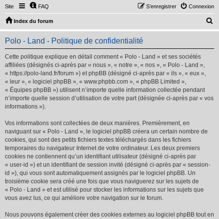
Site
FAQ
S’enregistrer
Connexion
R
Index du forum
e
Polo - Land - Politique de confidentialité
c
h
Cette politique explique en détail comment « Polo - Land » et ses sociétés
affiliées (désignés ci-après par « nous », « notre », « nos », « Polo - Land »,
e
« https://polo-land.fr/forum ») et phpBB (désigné ci-après par « ils », « eux »,
r
« leur », « logiciel phpBB », « www.phpbb.com », « phpBB Limited »,
« Équipes phpBB ») utilisent n’importe quelle information collectée pendant
c
n’importe quelle session d’utilisation de votre part (désignée ci-après par « vos
h
informations »).
e
Vos informations sont collectées de deux manières. Premièrement, en
r
naviguant sur « Polo - Land », le logiciel phpBB créera un certain nombre de
cookies, qui sont des petits fichiers textes téléchargés dans les fichiers
temporaires du navigateur Internet de votre ordinateur. Les deux premiers
cookies ne contiennent qu’un identifiant utilisateur (désigné ci-après par
« user-id ») et un identifiant de session invité (désigné ci-après par « session-
id »), qui vous sont automatiquement assignés par le logiciel phpBB. Un
troisième cookie sera créé une fois que vous naviguerez sur les sujets de
« Polo - Land » et est utilisé pour stocker les informations sur les sujets que
vous avez lus, ce qui améliore votre navigation sur le forum.
Nous pouvons également créer des cookies externes au logiciel phpBB tout en