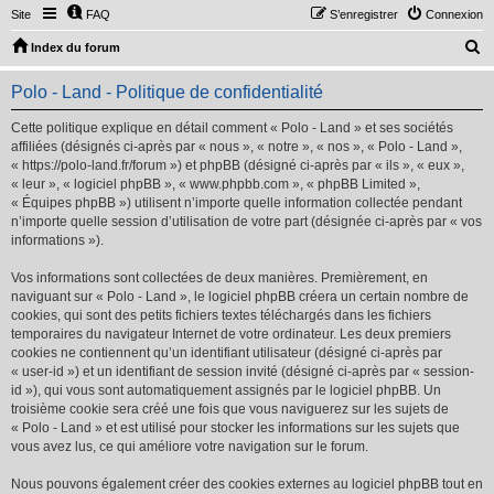
Site
FAQ
S’enregistrer
Connexion
R
Index du forum
e
Polo - Land - Politique de confidentialité
c
h
Cette politique explique en détail comment « Polo - Land » et ses sociétés
affiliées (désignés ci-après par « nous », « notre », « nos », « Polo - Land »,
e
« https://polo-land.fr/forum ») et phpBB (désigné ci-après par « ils », « eux »,
r
« leur », « logiciel phpBB », « www.phpbb.com », « phpBB Limited »,
« Équipes phpBB ») utilisent n’importe quelle information collectée pendant
c
n’importe quelle session d’utilisation de votre part (désignée ci-après par « vos
h
informations »).
e
Vos informations sont collectées de deux manières. Premièrement, en
r
naviguant sur « Polo - Land », le logiciel phpBB créera un certain nombre de
cookies, qui sont des petits fichiers textes téléchargés dans les fichiers
temporaires du navigateur Internet de votre ordinateur. Les deux premiers
cookies ne contiennent qu’un identifiant utilisateur (désigné ci-après par
« user-id ») et un identifiant de session invité (désigné ci-après par « session-
id »), qui vous sont automatiquement assignés par le logiciel phpBB. Un
troisième cookie sera créé une fois que vous naviguerez sur les sujets de
« Polo - Land » et est utilisé pour stocker les informations sur les sujets que
vous avez lus, ce qui améliore votre navigation sur le forum.
Nous pouvons également créer des cookies externes au logiciel phpBB tout en