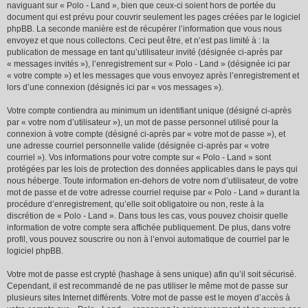
naviguant sur « Polo - Land », bien que ceux-ci soient hors de portée du
document qui est prévu pour couvrir seulement les pages créées par le logiciel
phpBB. La seconde manière est de récupérer l’information que vous nous
envoyez et que nous collectons. Ceci peut être, et n’est pas limité à : la
publication de message en tant qu’utilisateur invité (désignée ci-après par
« messages invités »), l’enregistrement sur « Polo - Land » (désignée ici par
« votre compte ») et les messages que vous envoyez après l’enregistrement et
lors d’une connexion (désignés ici par « vos messages »).
Votre compte contiendra au minimum un identifiant unique (désigné ci-après
par « votre nom d’utilisateur »), un mot de passe personnel utilisé pour la
connexion à votre compte (désigné ci-après par « votre mot de passe »), et
une adresse courriel personnelle valide (désignée ci-après par « votre
courriel »). Vos informations pour votre compte sur « Polo - Land » sont
protégées par les lois de protection des données applicables dans le pays qui
nous héberge. Toute information en-dehors de votre nom d’utilisateur, de votre
mot de passe et de votre adresse courriel requise par « Polo - Land » durant la
procédure d’enregistrement, qu’elle soit obligatoire ou non, reste à la
discrétion de « Polo - Land ». Dans tous les cas, vous pouvez choisir quelle
information de votre compte sera affichée publiquement. De plus, dans votre
profil, vous pouvez souscrire ou non à l’envoi automatique de courriel par le
logiciel phpBB.
Votre mot de passe est crypté (hashage à sens unique) afin qu’il soit sécurisé.
Cependant, il est recommandé de ne pas utiliser le même mot de passe sur
plusieurs sites Internet différents. Votre mot de passe est le moyen d’accès à