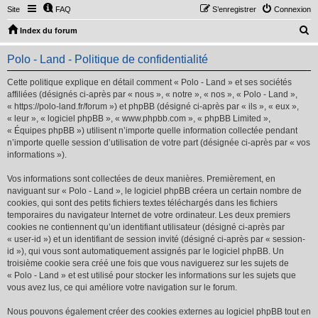
Site
FAQ
S’enregistrer
Connexion
R
Index du forum
e
Polo - Land - Politique de confidentialité
c
h
Cette politique explique en détail comment « Polo - Land » et ses sociétés
affiliées (désignés ci-après par « nous », « notre », « nos », « Polo - Land »,
e
« https://polo-land.fr/forum ») et phpBB (désigné ci-après par « ils », « eux »,
r
« leur », « logiciel phpBB », « www.phpbb.com », « phpBB Limited »,
« Équipes phpBB ») utilisent n’importe quelle information collectée pendant
c
n’importe quelle session d’utilisation de votre part (désignée ci-après par « vos
h
informations »).
e
Vos informations sont collectées de deux manières. Premièrement, en
r
naviguant sur « Polo - Land », le logiciel phpBB créera un certain nombre de
cookies, qui sont des petits fichiers textes téléchargés dans les fichiers
temporaires du navigateur Internet de votre ordinateur. Les deux premiers
cookies ne contiennent qu’un identifiant utilisateur (désigné ci-après par
« user-id ») et un identifiant de session invité (désigné ci-après par « session-
id »), qui vous sont automatiquement assignés par le logiciel phpBB. Un
troisième cookie sera créé une fois que vous naviguerez sur les sujets de
« Polo - Land » et est utilisé pour stocker les informations sur les sujets que
vous avez lus, ce qui améliore votre navigation sur le forum.
Nous pouvons également créer des cookies externes au logiciel phpBB tout en