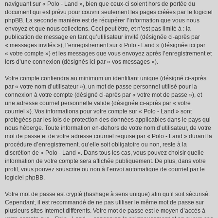
naviguant sur « Polo - Land », bien que ceux-ci soient hors de portée du
document qui est prévu pour couvrir seulement les pages créées par le logiciel
phpBB. La seconde manière est de récupérer l’information que vous nous
envoyez et que nous collectons. Ceci peut être, et n’est pas limité à : la
publication de message en tant qu’utilisateur invité (désignée ci-après par
« messages invités »), l’enregistrement sur « Polo - Land » (désignée ici par
« votre compte ») et les messages que vous envoyez après l’enregistrement et
lors d’une connexion (désignés ici par « vos messages »).
Votre compte contiendra au minimum un identifiant unique (désigné ci-après
par « votre nom d’utilisateur »), un mot de passe personnel utilisé pour la
connexion à votre compte (désigné ci-après par « votre mot de passe »), et
une adresse courriel personnelle valide (désignée ci-après par « votre
courriel »). Vos informations pour votre compte sur « Polo - Land » sont
protégées par les lois de protection des données applicables dans le pays qui
nous héberge. Toute information en-dehors de votre nom d’utilisateur, de votre
mot de passe et de votre adresse courriel requise par « Polo - Land » durant la
procédure d’enregistrement, qu’elle soit obligatoire ou non, reste à la
discrétion de « Polo - Land ». Dans tous les cas, vous pouvez choisir quelle
information de votre compte sera affichée publiquement. De plus, dans votre
profil, vous pouvez souscrire ou non à l’envoi automatique de courriel par le
logiciel phpBB.
Votre mot de passe est crypté (hashage à sens unique) afin qu’il soit sécurisé.
Cependant, il est recommandé de ne pas utiliser le même mot de passe sur
plusieurs sites Internet différents. Votre mot de passe est le moyen d’accès à