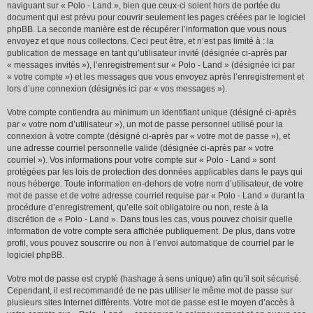
naviguant sur « Polo - Land », bien que ceux-ci soient hors de portée du
document qui est prévu pour couvrir seulement les pages créées par le logiciel
phpBB. La seconde manière est de récupérer l’information que vous nous
envoyez et que nous collectons. Ceci peut être, et n’est pas limité à : la
publication de message en tant qu’utilisateur invité (désignée ci-après par
« messages invités »), l’enregistrement sur « Polo - Land » (désignée ici par
« votre compte ») et les messages que vous envoyez après l’enregistrement et
lors d’une connexion (désignés ici par « vos messages »).
Votre compte contiendra au minimum un identifiant unique (désigné ci-après
par « votre nom d’utilisateur »), un mot de passe personnel utilisé pour la
connexion à votre compte (désigné ci-après par « votre mot de passe »), et
une adresse courriel personnelle valide (désignée ci-après par « votre
courriel »). Vos informations pour votre compte sur « Polo - Land » sont
protégées par les lois de protection des données applicables dans le pays qui
nous héberge. Toute information en-dehors de votre nom d’utilisateur, de votre
mot de passe et de votre adresse courriel requise par « Polo - Land » durant la
procédure d’enregistrement, qu’elle soit obligatoire ou non, reste à la
discrétion de « Polo - Land ». Dans tous les cas, vous pouvez choisir quelle
information de votre compte sera affichée publiquement. De plus, dans votre
profil, vous pouvez souscrire ou non à l’envoi automatique de courriel par le
logiciel phpBB.
Votre mot de passe est crypté (hashage à sens unique) afin qu’il soit sécurisé.
Cependant, il est recommandé de ne pas utiliser le même mot de passe sur
plusieurs sites Internet différents. Votre mot de passe est le moyen d’accès à