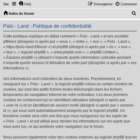
Site
FAQ
S’enregistrer
Connexion
R
Index du forum
e
Polo - Land - Politique de confidentialité
c
h
Cette politique explique en détail comment « Polo - Land » et ses sociétés
affiliées (désignés ci-après par « nous », « notre », « nos », « Polo - Land »,
e
« https://polo-land.fr/forum ») et phpBB (désigné ci-après par « ils », « eux »,
r
« leur », « logiciel phpBB », « www.phpbb.com », « phpBB Limited »,
« Équipes phpBB ») utilisent n’importe quelle information collectée pendant
c
n’importe quelle session d’utilisation de votre part (désignée ci-après par « vos
h
informations »).
e
Vos informations sont collectées de deux manières. Premièrement, en
r
naviguant sur « Polo - Land », le logiciel phpBB créera un certain nombre de
cookies, qui sont des petits fichiers textes téléchargés dans les fichiers
temporaires du navigateur Internet de votre ordinateur. Les deux premiers
cookies ne contiennent qu’un identifiant utilisateur (désigné ci-après par
« user-id ») et un identifiant de session invité (désigné ci-après par « session-
id »), qui vous sont automatiquement assignés par le logiciel phpBB. Un
troisième cookie sera créé une fois que vous naviguerez sur les sujets de
« Polo - Land » et est utilisé pour stocker les informations sur les sujets que
vous avez lus, ce qui améliore votre navigation sur le forum.
Nous pouvons également créer des cookies externes au logiciel phpBB tout en