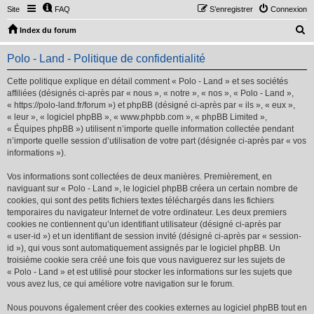
Site
FAQ
S’enregistrer
Connexion
R
Index du forum
e
Polo - Land - Politique de confidentialité
c
h
Cette politique explique en détail comment « Polo - Land » et ses sociétés
affiliées (désignés ci-après par « nous », « notre », « nos », « Polo - Land »,
e
« https://polo-land.fr/forum ») et phpBB (désigné ci-après par « ils », « eux »,
r
« leur », « logiciel phpBB », « www.phpbb.com », « phpBB Limited »,
« Équipes phpBB ») utilisent n’importe quelle information collectée pendant
c
n’importe quelle session d’utilisation de votre part (désignée ci-après par « vos
h
informations »).
e
Vos informations sont collectées de deux manières. Premièrement, en
r
naviguant sur « Polo - Land », le logiciel phpBB créera un certain nombre de
cookies, qui sont des petits fichiers textes téléchargés dans les fichiers
temporaires du navigateur Internet de votre ordinateur. Les deux premiers
cookies ne contiennent qu’un identifiant utilisateur (désigné ci-après par
« user-id ») et un identifiant de session invité (désigné ci-après par « session-
id »), qui vous sont automatiquement assignés par le logiciel phpBB. Un
troisième cookie sera créé une fois que vous naviguerez sur les sujets de
« Polo - Land » et est utilisé pour stocker les informations sur les sujets que
vous avez lus, ce qui améliore votre navigation sur le forum.
Nous pouvons également créer des cookies externes au logiciel phpBB tout en