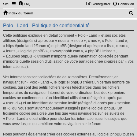
Site
FAQ
S’enregistrer
Connexion
R
Index du forum
e
Polo - Land - Politique de confidentialité
c
h
Cette politique explique en détail comment « Polo - Land » et ses sociétés
affiliées (désignés ci-après par « nous », « notre », « nos », « Polo - Land »,
e
« https://polo-land.fr/forum ») et phpBB (désigné ci-après par « ils », « eux »,
r
« leur », « logiciel phpBB », « www.phpbb.com », « phpBB Limited »,
« Équipes phpBB ») utilisent n’importe quelle information collectée pendant
c
n’importe quelle session d’utilisation de votre part (désignée ci-après par « vos
h
informations »).
e
Vos informations sont collectées de deux manières. Premièrement, en
r
naviguant sur « Polo - Land », le logiciel phpBB créera un certain nombre de
cookies, qui sont des petits fichiers textes téléchargés dans les fichiers
temporaires du navigateur Internet de votre ordinateur. Les deux premiers
cookies ne contiennent qu’un identifiant utilisateur (désigné ci-après par
« user-id ») et un identifiant de session invité (désigné ci-après par « session-
id »), qui vous sont automatiquement assignés par le logiciel phpBB. Un
troisième cookie sera créé une fois que vous naviguerez sur les sujets de
« Polo - Land » et est utilisé pour stocker les informations sur les sujets que
vous avez lus, ce qui améliore votre navigation sur le forum.
Nous pouvons également créer des cookies externes au logiciel phpBB tout en