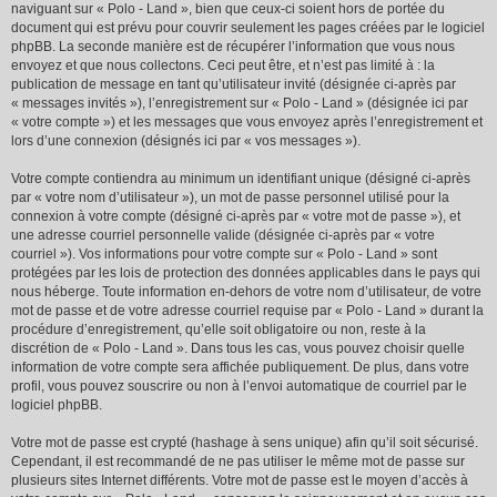
naviguant sur « Polo - Land », bien que ceux-ci soient hors de portée du
document qui est prévu pour couvrir seulement les pages créées par le logiciel
phpBB. La seconde manière est de récupérer l’information que vous nous
envoyez et que nous collectons. Ceci peut être, et n’est pas limité à : la
publication de message en tant qu’utilisateur invité (désignée ci-après par
« messages invités »), l’enregistrement sur « Polo - Land » (désignée ici par
« votre compte ») et les messages que vous envoyez après l’enregistrement et
lors d’une connexion (désignés ici par « vos messages »).
Votre compte contiendra au minimum un identifiant unique (désigné ci-après
par « votre nom d’utilisateur »), un mot de passe personnel utilisé pour la
connexion à votre compte (désigné ci-après par « votre mot de passe »), et
une adresse courriel personnelle valide (désignée ci-après par « votre
courriel »). Vos informations pour votre compte sur « Polo - Land » sont
protégées par les lois de protection des données applicables dans le pays qui
nous héberge. Toute information en-dehors de votre nom d’utilisateur, de votre
mot de passe et de votre adresse courriel requise par « Polo - Land » durant la
procédure d’enregistrement, qu’elle soit obligatoire ou non, reste à la
discrétion de « Polo - Land ». Dans tous les cas, vous pouvez choisir quelle
information de votre compte sera affichée publiquement. De plus, dans votre
profil, vous pouvez souscrire ou non à l’envoi automatique de courriel par le
logiciel phpBB.
Votre mot de passe est crypté (hashage à sens unique) afin qu’il soit sécurisé.
Cependant, il est recommandé de ne pas utiliser le même mot de passe sur
plusieurs sites Internet différents. Votre mot de passe est le moyen d’accès à