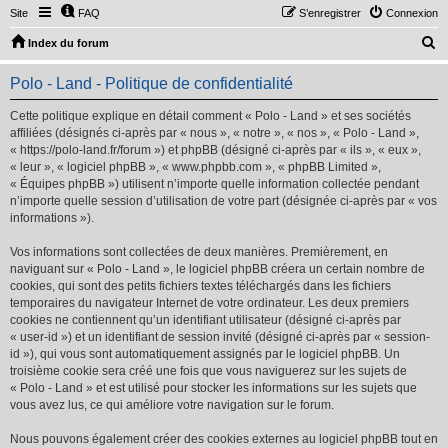
Site
FAQ
S’enregistrer
Connexion
R
Index du forum
e
Polo - Land - Politique de confidentialité
c
h
Cette politique explique en détail comment « Polo - Land » et ses sociétés
affiliées (désignés ci-après par « nous », « notre », « nos », « Polo - Land »,
e
« https://polo-land.fr/forum ») et phpBB (désigné ci-après par « ils », « eux »,
r
« leur », « logiciel phpBB », « www.phpbb.com », « phpBB Limited »,
« Équipes phpBB ») utilisent n’importe quelle information collectée pendant
c
n’importe quelle session d’utilisation de votre part (désignée ci-après par « vos
h
informations »).
e
Vos informations sont collectées de deux manières. Premièrement, en
r
naviguant sur « Polo - Land », le logiciel phpBB créera un certain nombre de
cookies, qui sont des petits fichiers textes téléchargés dans les fichiers
temporaires du navigateur Internet de votre ordinateur. Les deux premiers
cookies ne contiennent qu’un identifiant utilisateur (désigné ci-après par
« user-id ») et un identifiant de session invité (désigné ci-après par « session-
id »), qui vous sont automatiquement assignés par le logiciel phpBB. Un
troisième cookie sera créé une fois que vous naviguerez sur les sujets de
« Polo - Land » et est utilisé pour stocker les informations sur les sujets que
vous avez lus, ce qui améliore votre navigation sur le forum.
Nous pouvons également créer des cookies externes au logiciel phpBB tout en