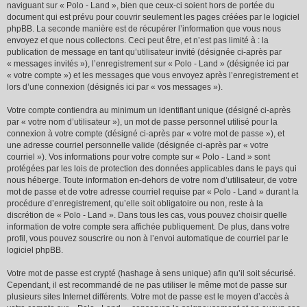
naviguant sur « Polo - Land », bien que ceux-ci soient hors de portée du
document qui est prévu pour couvrir seulement les pages créées par le logiciel
phpBB. La seconde manière est de récupérer l’information que vous nous
envoyez et que nous collectons. Ceci peut être, et n’est pas limité à : la
publication de message en tant qu’utilisateur invité (désignée ci-après par
« messages invités »), l’enregistrement sur « Polo - Land » (désignée ici par
« votre compte ») et les messages que vous envoyez après l’enregistrement et
lors d’une connexion (désignés ici par « vos messages »).
Votre compte contiendra au minimum un identifiant unique (désigné ci-après
par « votre nom d’utilisateur »), un mot de passe personnel utilisé pour la
connexion à votre compte (désigné ci-après par « votre mot de passe »), et
une adresse courriel personnelle valide (désignée ci-après par « votre
courriel »). Vos informations pour votre compte sur « Polo - Land » sont
protégées par les lois de protection des données applicables dans le pays qui
nous héberge. Toute information en-dehors de votre nom d’utilisateur, de votre
mot de passe et de votre adresse courriel requise par « Polo - Land » durant la
procédure d’enregistrement, qu’elle soit obligatoire ou non, reste à la
discrétion de « Polo - Land ». Dans tous les cas, vous pouvez choisir quelle
information de votre compte sera affichée publiquement. De plus, dans votre
profil, vous pouvez souscrire ou non à l’envoi automatique de courriel par le
logiciel phpBB.
Votre mot de passe est crypté (hashage à sens unique) afin qu’il soit sécurisé.
Cependant, il est recommandé de ne pas utiliser le même mot de passe sur
plusieurs sites Internet différents. Votre mot de passe est le moyen d’accès à