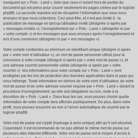
naviguant sur « Polo - Land », bien que ceux-ci soient hors de portée du
document qui est prévu pour couvrir seulement les pages créées par le logiciel
phpBB. La seconde manière est de récupérer l’information que vous nous
envoyez et que nous collectons. Ceci peut être, et n’est pas limité à : la
publication de message en tant qu’utilisateur invité (désignée ci-après par
« messages invités »), l’enregistrement sur « Polo - Land » (désignée ici par
« votre compte ») et les messages que vous envoyez après l’enregistrement et
lors d’une connexion (désignés ici par « vos messages »).
Votre compte contiendra au minimum un identifiant unique (désigné ci-après
par « votre nom d’utilisateur »), un mot de passe personnel utilisé pour la
connexion à votre compte (désigné ci-après par « votre mot de passe »), et
une adresse courriel personnelle valide (désignée ci-après par « votre
courriel »). Vos informations pour votre compte sur « Polo - Land » sont
protégées par les lois de protection des données applicables dans le pays qui
nous héberge. Toute information en-dehors de votre nom d’utilisateur, de votre
mot de passe et de votre adresse courriel requise par « Polo - Land » durant la
procédure d’enregistrement, qu’elle soit obligatoire ou non, reste à la
discrétion de « Polo - Land ». Dans tous les cas, vous pouvez choisir quelle
information de votre compte sera affichée publiquement. De plus, dans votre
profil, vous pouvez souscrire ou non à l’envoi automatique de courriel par le
logiciel phpBB.
Votre mot de passe est crypté (hashage à sens unique) afin qu’il soit sécurisé.
Cependant, il est recommandé de ne pas utiliser le même mot de passe sur
plusieurs sites Internet différents. Votre mot de passe est le moyen d’accès à