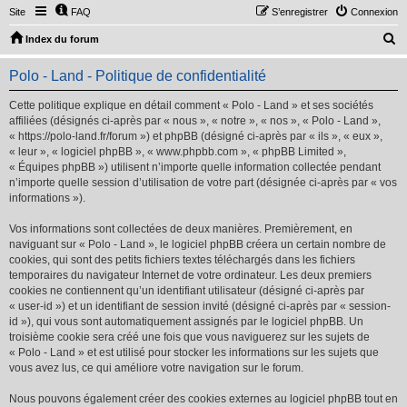
Site
FAQ
S’enregistrer
Connexion
R
Index du forum
e
Polo - Land - Politique de confidentialité
c
h
Cette politique explique en détail comment « Polo - Land » et ses sociétés
affiliées (désignés ci-après par « nous », « notre », « nos », « Polo - Land »,
e
« https://polo-land.fr/forum ») et phpBB (désigné ci-après par « ils », « eux »,
r
« leur », « logiciel phpBB », « www.phpbb.com », « phpBB Limited »,
« Équipes phpBB ») utilisent n’importe quelle information collectée pendant
c
n’importe quelle session d’utilisation de votre part (désignée ci-après par « vos
h
informations »).
e
Vos informations sont collectées de deux manières. Premièrement, en
r
naviguant sur « Polo - Land », le logiciel phpBB créera un certain nombre de
cookies, qui sont des petits fichiers textes téléchargés dans les fichiers
temporaires du navigateur Internet de votre ordinateur. Les deux premiers
cookies ne contiennent qu’un identifiant utilisateur (désigné ci-après par
« user-id ») et un identifiant de session invité (désigné ci-après par « session-
id »), qui vous sont automatiquement assignés par le logiciel phpBB. Un
troisième cookie sera créé une fois que vous naviguerez sur les sujets de
« Polo - Land » et est utilisé pour stocker les informations sur les sujets que
vous avez lus, ce qui améliore votre navigation sur le forum.
Nous pouvons également créer des cookies externes au logiciel phpBB tout en