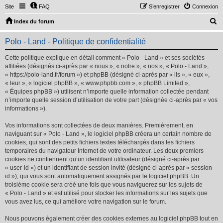
Site
FAQ
S’enregistrer
Connexion
R
Index du forum
e
Polo - Land - Politique de confidentialité
c
h
Cette politique explique en détail comment « Polo - Land » et ses sociétés
affiliées (désignés ci-après par « nous », « notre », « nos », « Polo - Land »,
e
« https://polo-land.fr/forum ») et phpBB (désigné ci-après par « ils », « eux »,
r
« leur », « logiciel phpBB », « www.phpbb.com », « phpBB Limited »,
« Équipes phpBB ») utilisent n’importe quelle information collectée pendant
c
n’importe quelle session d’utilisation de votre part (désignée ci-après par « vos
h
informations »).
e
Vos informations sont collectées de deux manières. Premièrement, en
r
naviguant sur « Polo - Land », le logiciel phpBB créera un certain nombre de
cookies, qui sont des petits fichiers textes téléchargés dans les fichiers
temporaires du navigateur Internet de votre ordinateur. Les deux premiers
cookies ne contiennent qu’un identifiant utilisateur (désigné ci-après par
« user-id ») et un identifiant de session invité (désigné ci-après par « session-
id »), qui vous sont automatiquement assignés par le logiciel phpBB. Un
troisième cookie sera créé une fois que vous naviguerez sur les sujets de
« Polo - Land » et est utilisé pour stocker les informations sur les sujets que
vous avez lus, ce qui améliore votre navigation sur le forum.
Nous pouvons également créer des cookies externes au logiciel phpBB tout en