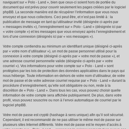
naviguant sur « Polo - Land », bien que ceux-ci soient hors de portée du
document qui est prévu pour couvrir seulement les pages créées par le logiciel
phpBB. La seconde manière est de récupérer l’information que vous nous
envoyez et que nous collectons. Ceci peut être, et n’est pas limité à : la
publication de message en tant qu’utilisateur invité (désignée ci-après par
« messages invités »), l’enregistrement sur « Polo - Land » (désignée ici par
« votre compte ») et les messages que vous envoyez après l’enregistrement et
lors d’une connexion (désignés ici par « vos messages »).
Votre compte contiendra au minimum un identifiant unique (désigné ci-après
par « votre nom d’utilisateur »), un mot de passe personnel utilisé pour la
connexion à votre compte (désigné ci-après par « votre mot de passe »), et
une adresse courriel personnelle valide (désignée ci-après par « votre
courriel »). Vos informations pour votre compte sur « Polo - Land » sont
protégées par les lois de protection des données applicables dans le pays qui
nous héberge. Toute information en-dehors de votre nom d’utilisateur, de votre
mot de passe et de votre adresse courriel requise par « Polo - Land » durant la
procédure d’enregistrement, qu’elle soit obligatoire ou non, reste à la
discrétion de « Polo - Land ». Dans tous les cas, vous pouvez choisir quelle
information de votre compte sera affichée publiquement. De plus, dans votre
profil, vous pouvez souscrire ou non à l’envoi automatique de courriel par le
logiciel phpBB.
Votre mot de passe est crypté (hashage à sens unique) afin qu’il soit sécurisé.
Cependant, il est recommandé de ne pas utiliser le même mot de passe sur
plusieurs sites Internet différents. Votre mot de passe est le moyen d’accès à