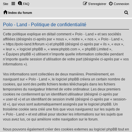
Site
FAQ
S’enregistrer
Connexion
R
Index du forum
e
Polo - Land - Politique de confidentialité
c
h
Cette politique explique en détail comment « Polo - Land » et ses sociétés
affiliées (désignés ci-après par « nous », « notre », « nos », « Polo - Land »,
e
« https://polo-land.fr/forum ») et phpBB (désigné ci-après par « ils », « eux »,
r
« leur », « logiciel phpBB », « www.phpbb.com », « phpBB Limited »,
« Équipes phpBB ») utilisent n’importe quelle information collectée pendant
c
n’importe quelle session d’utilisation de votre part (désignée ci-après par « vos
h
informations »).
e
Vos informations sont collectées de deux manières. Premièrement, en
r
naviguant sur « Polo - Land », le logiciel phpBB créera un certain nombre de
cookies, qui sont des petits fichiers textes téléchargés dans les fichiers
temporaires du navigateur Internet de votre ordinateur. Les deux premiers
cookies ne contiennent qu’un identifiant utilisateur (désigné ci-après par
« user-id ») et un identifiant de session invité (désigné ci-après par « session-
id »), qui vous sont automatiquement assignés par le logiciel phpBB. Un
troisième cookie sera créé une fois que vous naviguerez sur les sujets de
« Polo - Land » et est utilisé pour stocker les informations sur les sujets que
vous avez lus, ce qui améliore votre navigation sur le forum.
Nous pouvons également créer des cookies externes au logiciel phpBB tout en