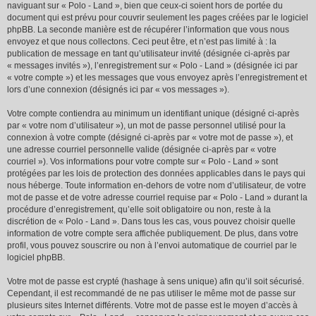
naviguant sur « Polo - Land », bien que ceux-ci soient hors de portée du
document qui est prévu pour couvrir seulement les pages créées par le logiciel
phpBB. La seconde manière est de récupérer l’information que vous nous
envoyez et que nous collectons. Ceci peut être, et n’est pas limité à : la
publication de message en tant qu’utilisateur invité (désignée ci-après par
« messages invités »), l’enregistrement sur « Polo - Land » (désignée ici par
« votre compte ») et les messages que vous envoyez après l’enregistrement et
lors d’une connexion (désignés ici par « vos messages »).
Votre compte contiendra au minimum un identifiant unique (désigné ci-après
par « votre nom d’utilisateur »), un mot de passe personnel utilisé pour la
connexion à votre compte (désigné ci-après par « votre mot de passe »), et
une adresse courriel personnelle valide (désignée ci-après par « votre
courriel »). Vos informations pour votre compte sur « Polo - Land » sont
protégées par les lois de protection des données applicables dans le pays qui
nous héberge. Toute information en-dehors de votre nom d’utilisateur, de votre
mot de passe et de votre adresse courriel requise par « Polo - Land » durant la
procédure d’enregistrement, qu’elle soit obligatoire ou non, reste à la
discrétion de « Polo - Land ». Dans tous les cas, vous pouvez choisir quelle
information de votre compte sera affichée publiquement. De plus, dans votre
profil, vous pouvez souscrire ou non à l’envoi automatique de courriel par le
logiciel phpBB.
Votre mot de passe est crypté (hashage à sens unique) afin qu’il soit sécurisé.
Cependant, il est recommandé de ne pas utiliser le même mot de passe sur
plusieurs sites Internet différents. Votre mot de passe est le moyen d’accès à