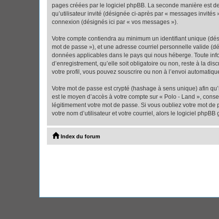
pages créées par le logiciel phpBB. La seconde manière est de r
qu’utilisateur invité (désignée ci-après par « messages invités
connexion (désignés ici par « vos messages »).
Votre compte contiendra au minimum un identifiant unique (dési
mot de passe »), et une adresse courriel personnelle valide (dé
données applicables dans le pays qui nous héberge. Toute infor
d’enregistrement, qu’elle soit obligatoire ou non, reste à la d
votre profil, vous pouvez souscrire ou non à l’envoi automatique
Votre mot de passe est crypté (hashage à sens unique) afin qu’i
est le moyen d’accès à votre compte sur « Polo - Land », cons
légitimement votre mot de passe. Si vous oubliez votre mot de 
votre nom d’utilisateur et votre courriel, alors le logiciel ph
Index du forum