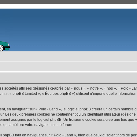
s sociétés affiliées (désignés ci-après par « nous », « notre », « nos », « Polo - La
com », « phpBB Limited », « Équipes phpBB ») utilisent n’importe quelle information
t, en naviguant sur « Polo - Land », le logiciel phpBB créera un certain nombre de 
ur. Les deux premiers cookies ne contiennent qu’un identifiant utilisateur (désigné c
ement assignés par le logiciel phpBB. Un troisième cookie sera créé une fois que vo
ce qui améliore votre navigation sur le forum.
 phpBB tout en naviguant sur « Polo - Land », bien que ceux-ci soient hors de por