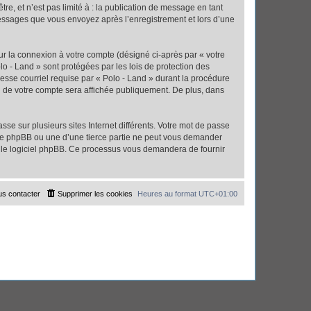
e, et n’est pas limité à : la publication de message en tant
 messages que vous envoyez après l’enregistrement et lors d’une
ur la connexion à votre compte (désigné ci-après par « votre
lo - Land » sont protégées par les lois de protection des
esse courriel requise par « Polo - Land » durant la procédure
ion de votre compte sera affichée publiquement. De plus, dans
se sur plusieurs sites Internet différents. Votre mot de passe
 de phpBB ou une d’une tierce partie ne peut vous demander
ar le logiciel phpBB. Ce processus vous demandera de fournir
s contacter
Supprimer les cookies
Heures au format
UTC+01:00