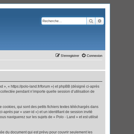
Rechercher
Recherche avanc
S’enregistrer
Connexion
nd », « https://polo-land.fr/forum ») et phpBB (désigné ci-après
 collectée pendant n’importe quelle session d’utilisation de
cookies, qui sont des petits fichiers textes téléchargés dans
i-après par « user-id ») et un identifiant de session invité
us naviguerez sur les sujets de « Polo - Land » et est utilisé
tée du document qui est prévu pour couvrir seulement les