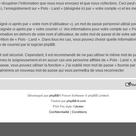
écupérer l’information que vous nous envoyez et que nous collectons. Ceci peut êtr
 »), l’enregistrement sur « Polo - Land » (désignée ici par « votre compte ») et les
gné ci-après par « votre nom d’utilisateur »), un mot de passe personnel utilisé po
signée ci-après par « votre courriel »). Vos informations pour votre compte sur « Po
mation en-dehors de votre nom d’utilisateur, de votre mot de passe et de votre adr
iscrétion de « Polo - Land ». Dans tous les cas, vous pouvez choisir quelle informat
 de courriel par le logiciel phpBB.
l soit sécurisé. Cependant, il est recommandé de ne pas utiliser le même mot de pas
ervez-le soigneusement et en aucun cas une personne affiliée de « Polo - Land »,
passe, vous pouvez utiliser la fonction « J’ai oublié mon mot de passe » fournie p
pBB générera un nouveau mot de passe qui vous permettra de vous reconnecter.
Nou
Développé par
phpBB
® Forum Software © phpBB Limited
Traduit par
phpBB-fr.com
PS4 Pro style ©
Jester
Confidentialité
|
Conditions