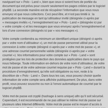
naviguant sur « Polo - Land », bien que ceux-ci soient hors de portée du
document qui est prévu pour couvrir seulement les pages créées par le logiciel
phpBB. La seconde manière est de récupérer l’information que vous nous
envoyez et que nous collectons. Ceci peut être, et n’est pas limité à : la
publication de message en tant qu’utilisateur invité (désignée ci-après par
« messages invités »), l’enregistrement sur « Polo - Land » (désignée ici par
« votre compte ») et les messages que vous envoyez après l’enregistrement et
lors d’une connexion (désignés ici par « vos messages »).
Votre compte contiendra au minimum un identifiant unique (désigné ci-après
par « votre nom d’utilisateur »), un mot de passe personnel utilisé pour la
connexion à votre compte (désigné ci-après par « votre mot de passe »), et
une adresse courriel personnelle valide (désignée ci-après par « votre
courriel »). Vos informations pour votre compte sur « Polo - Land » sont
protégées par les lois de protection des données applicables dans le pays qui
nous héberge. Toute information en-dehors de votre nom d’utilisateur, de votre
mot de passe et de votre adresse courriel requise par « Polo - Land » durant la
procédure d’enregistrement, qu’elle soit obligatoire ou non, reste à la
discrétion de « Polo - Land ». Dans tous les cas, vous pouvez choisir quelle
information de votre compte sera affichée publiquement. De plus, dans votre
profil, vous pouvez souscrire ou non à l’envoi automatique de courriel par le
logiciel phpBB.
Votre mot de passe est crypté (hashage à sens unique) afin qu’il soit sécurisé.
Cependant, il est recommandé de ne pas utiliser le même mot de passe sur
plusieurs sites Internet différents. Votre mot de passe est le moyen d’accès à