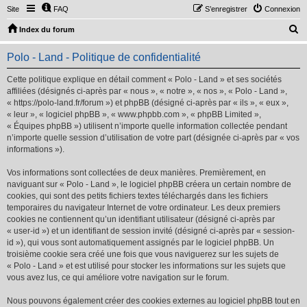
Site
FAQ
S’enregistrer
Connexion
R
Index du forum
e
Polo - Land - Politique de confidentialité
c
h
Cette politique explique en détail comment « Polo - Land » et ses sociétés
affiliées (désignés ci-après par « nous », « notre », « nos », « Polo - Land »,
e
« https://polo-land.fr/forum ») et phpBB (désigné ci-après par « ils », « eux »,
r
« leur », « logiciel phpBB », « www.phpbb.com », « phpBB Limited »,
« Équipes phpBB ») utilisent n’importe quelle information collectée pendant
c
n’importe quelle session d’utilisation de votre part (désignée ci-après par « vos
h
informations »).
e
Vos informations sont collectées de deux manières. Premièrement, en
r
naviguant sur « Polo - Land », le logiciel phpBB créera un certain nombre de
cookies, qui sont des petits fichiers textes téléchargés dans les fichiers
temporaires du navigateur Internet de votre ordinateur. Les deux premiers
cookies ne contiennent qu’un identifiant utilisateur (désigné ci-après par
« user-id ») et un identifiant de session invité (désigné ci-après par « session-
id »), qui vous sont automatiquement assignés par le logiciel phpBB. Un
troisième cookie sera créé une fois que vous naviguerez sur les sujets de
« Polo - Land » et est utilisé pour stocker les informations sur les sujets que
vous avez lus, ce qui améliore votre navigation sur le forum.
Nous pouvons également créer des cookies externes au logiciel phpBB tout en