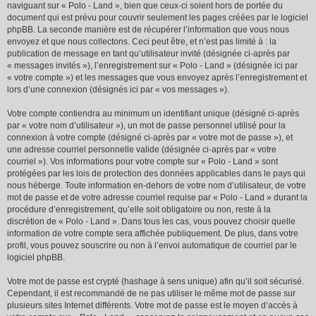
naviguant sur « Polo - Land », bien que ceux-ci soient hors de portée du
document qui est prévu pour couvrir seulement les pages créées par le logiciel
phpBB. La seconde manière est de récupérer l’information que vous nous
envoyez et que nous collectons. Ceci peut être, et n’est pas limité à : la
publication de message en tant qu’utilisateur invité (désignée ci-après par
« messages invités »), l’enregistrement sur « Polo - Land » (désignée ici par
« votre compte ») et les messages que vous envoyez après l’enregistrement et
lors d’une connexion (désignés ici par « vos messages »).
Votre compte contiendra au minimum un identifiant unique (désigné ci-après
par « votre nom d’utilisateur »), un mot de passe personnel utilisé pour la
connexion à votre compte (désigné ci-après par « votre mot de passe »), et
une adresse courriel personnelle valide (désignée ci-après par « votre
courriel »). Vos informations pour votre compte sur « Polo - Land » sont
protégées par les lois de protection des données applicables dans le pays qui
nous héberge. Toute information en-dehors de votre nom d’utilisateur, de votre
mot de passe et de votre adresse courriel requise par « Polo - Land » durant la
procédure d’enregistrement, qu’elle soit obligatoire ou non, reste à la
discrétion de « Polo - Land ». Dans tous les cas, vous pouvez choisir quelle
information de votre compte sera affichée publiquement. De plus, dans votre
profil, vous pouvez souscrire ou non à l’envoi automatique de courriel par le
logiciel phpBB.
Votre mot de passe est crypté (hashage à sens unique) afin qu’il soit sécurisé.
Cependant, il est recommandé de ne pas utiliser le même mot de passe sur
plusieurs sites Internet différents. Votre mot de passe est le moyen d’accès à