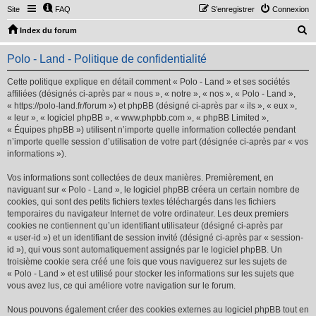
Site
FAQ
S’enregistrer
Connexion
R
Index du forum
e
Polo - Land - Politique de confidentialité
c
h
Cette politique explique en détail comment « Polo - Land » et ses sociétés
affiliées (désignés ci-après par « nous », « notre », « nos », « Polo - Land »,
e
« https://polo-land.fr/forum ») et phpBB (désigné ci-après par « ils », « eux »,
r
« leur », « logiciel phpBB », « www.phpbb.com », « phpBB Limited »,
« Équipes phpBB ») utilisent n’importe quelle information collectée pendant
c
n’importe quelle session d’utilisation de votre part (désignée ci-après par « vos
h
informations »).
e
Vos informations sont collectées de deux manières. Premièrement, en
r
naviguant sur « Polo - Land », le logiciel phpBB créera un certain nombre de
cookies, qui sont des petits fichiers textes téléchargés dans les fichiers
temporaires du navigateur Internet de votre ordinateur. Les deux premiers
cookies ne contiennent qu’un identifiant utilisateur (désigné ci-après par
« user-id ») et un identifiant de session invité (désigné ci-après par « session-
id »), qui vous sont automatiquement assignés par le logiciel phpBB. Un
troisième cookie sera créé une fois que vous naviguerez sur les sujets de
« Polo - Land » et est utilisé pour stocker les informations sur les sujets que
vous avez lus, ce qui améliore votre navigation sur le forum.
Nous pouvons également créer des cookies externes au logiciel phpBB tout en