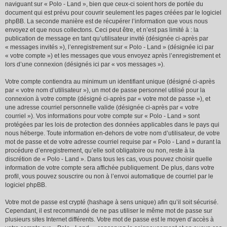
naviguant sur « Polo - Land », bien que ceux-ci soient hors de portée du
document qui est prévu pour couvrir seulement les pages créées par le logiciel
phpBB. La seconde manière est de récupérer l’information que vous nous
envoyez et que nous collectons. Ceci peut être, et n’est pas limité à : la
publication de message en tant qu’utilisateur invité (désignée ci-après par
« messages invités »), l’enregistrement sur « Polo - Land » (désignée ici par
« votre compte ») et les messages que vous envoyez après l’enregistrement et
lors d’une connexion (désignés ici par « vos messages »).
Votre compte contiendra au minimum un identifiant unique (désigné ci-après
par « votre nom d’utilisateur »), un mot de passe personnel utilisé pour la
connexion à votre compte (désigné ci-après par « votre mot de passe »), et
une adresse courriel personnelle valide (désignée ci-après par « votre
courriel »). Vos informations pour votre compte sur « Polo - Land » sont
protégées par les lois de protection des données applicables dans le pays qui
nous héberge. Toute information en-dehors de votre nom d’utilisateur, de votre
mot de passe et de votre adresse courriel requise par « Polo - Land » durant la
procédure d’enregistrement, qu’elle soit obligatoire ou non, reste à la
discrétion de « Polo - Land ». Dans tous les cas, vous pouvez choisir quelle
information de votre compte sera affichée publiquement. De plus, dans votre
profil, vous pouvez souscrire ou non à l’envoi automatique de courriel par le
logiciel phpBB.
Votre mot de passe est crypté (hashage à sens unique) afin qu’il soit sécurisé.
Cependant, il est recommandé de ne pas utiliser le même mot de passe sur
plusieurs sites Internet différents. Votre mot de passe est le moyen d’accès à