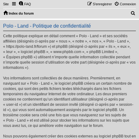
Site
FAQ
S’enregistrer
Connexion
R
Index du forum
e
Polo - Land - Politique de confidentialité
c
h
Cette politique explique en détail comment « Polo - Land » et ses sociétés
affiliées (désignés ci-après par « nous », « notre », « nos », « Polo - Land »,
e
« https://polo-land.fr/forum ») et phpBB (désigné ci-après par « ils », « eux »,
r
« leur », « logiciel phpBB », « www.phpbb.com », « phpBB Limited »,
« Équipes phpBB ») utilisent n’importe quelle information collectée pendant
c
n’importe quelle session d’utilisation de votre part (désignée ci-après par « vos
h
informations »).
e
Vos informations sont collectées de deux manières. Premièrement, en
r
naviguant sur « Polo - Land », le logiciel phpBB créera un certain nombre de
cookies, qui sont des petits fichiers textes téléchargés dans les fichiers
temporaires du navigateur Internet de votre ordinateur. Les deux premiers
cookies ne contiennent qu’un identifiant utilisateur (désigné ci-après par
« user-id ») et un identifiant de session invité (désigné ci-après par « session-
id »), qui vous sont automatiquement assignés par le logiciel phpBB. Un
troisième cookie sera créé une fois que vous naviguerez sur les sujets de
« Polo - Land » et est utilisé pour stocker les informations sur les sujets que
vous avez lus, ce qui améliore votre navigation sur le forum.
Nous pouvons également créer des cookies externes au logiciel phpBB tout en