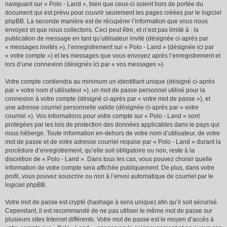
naviguant sur « Polo - Land », bien que ceux-ci soient hors de portée du
document qui est prévu pour couvrir seulement les pages créées par le logiciel
phpBB. La seconde manière est de récupérer l’information que vous nous
envoyez et que nous collectons. Ceci peut être, et n’est pas limité à : la
publication de message en tant qu’utilisateur invité (désignée ci-après par
« messages invités »), l’enregistrement sur « Polo - Land » (désignée ici par
« votre compte ») et les messages que vous envoyez après l’enregistrement et
lors d’une connexion (désignés ici par « vos messages »).
Votre compte contiendra au minimum un identifiant unique (désigné ci-après
par « votre nom d’utilisateur »), un mot de passe personnel utilisé pour la
connexion à votre compte (désigné ci-après par « votre mot de passe »), et
une adresse courriel personnelle valide (désignée ci-après par « votre
courriel »). Vos informations pour votre compte sur « Polo - Land » sont
protégées par les lois de protection des données applicables dans le pays qui
nous héberge. Toute information en-dehors de votre nom d’utilisateur, de votre
mot de passe et de votre adresse courriel requise par « Polo - Land » durant la
procédure d’enregistrement, qu’elle soit obligatoire ou non, reste à la
discrétion de « Polo - Land ». Dans tous les cas, vous pouvez choisir quelle
information de votre compte sera affichée publiquement. De plus, dans votre
profil, vous pouvez souscrire ou non à l’envoi automatique de courriel par le
logiciel phpBB.
Votre mot de passe est crypté (hashage à sens unique) afin qu’il soit sécurisé.
Cependant, il est recommandé de ne pas utiliser le même mot de passe sur
plusieurs sites Internet différents. Votre mot de passe est le moyen d’accès à