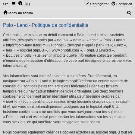
Site
FAQ
S’enregistrer
Connexion
R
Index du forum
e
Polo - Land - Politique de confidentialité
c
h
Cette politique explique en détail comment « Polo - Land » et ses sociétés
affiliées (désignés ci-après par « nous », « notre », « nos », « Polo - Land »,
e
« https://polo-land.fr/forum ») et phpBB (désigné ci-après par « ils », « eux »,
r
« leur », « logiciel phpBB », « www.phpbb.com », « phpBB Limited »,
« Équipes phpBB ») utilisent n’importe quelle information collectée pendant
c
n’importe quelle session d’utilisation de votre part (désignée ci-après par « vos
h
informations »).
e
Vos informations sont collectées de deux manières. Premièrement, en
r
naviguant sur « Polo - Land », le logiciel phpBB créera un certain nombre de
cookies, qui sont des petits fichiers textes téléchargés dans les fichiers
temporaires du navigateur Internet de votre ordinateur. Les deux premiers
cookies ne contiennent qu’un identifiant utilisateur (désigné ci-après par
« user-id ») et un identifiant de session invité (désigné ci-après par « session-
id »), qui vous sont automatiquement assignés par le logiciel phpBB. Un
troisième cookie sera créé une fois que vous naviguerez sur les sujets de
« Polo - Land » et est utilisé pour stocker les informations sur les sujets que
vous avez lus, ce qui améliore votre navigation sur le forum.
Nous pouvons également créer des cookies externes au logiciel phpBB tout en