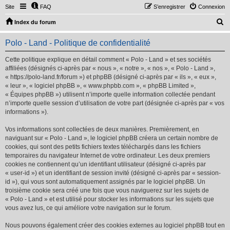
Site
FAQ
S’enregistrer
Connexion
R
Index du forum
e
Polo - Land - Politique de confidentialité
c
h
Cette politique explique en détail comment « Polo - Land » et ses sociétés
affiliées (désignés ci-après par « nous », « notre », « nos », « Polo - Land »,
e
« https://polo-land.fr/forum ») et phpBB (désigné ci-après par « ils », « eux »,
r
« leur », « logiciel phpBB », « www.phpbb.com », « phpBB Limited »,
« Équipes phpBB ») utilisent n’importe quelle information collectée pendant
c
n’importe quelle session d’utilisation de votre part (désignée ci-après par « vos
h
informations »).
e
Vos informations sont collectées de deux manières. Premièrement, en
r
naviguant sur « Polo - Land », le logiciel phpBB créera un certain nombre de
cookies, qui sont des petits fichiers textes téléchargés dans les fichiers
temporaires du navigateur Internet de votre ordinateur. Les deux premiers
cookies ne contiennent qu’un identifiant utilisateur (désigné ci-après par
« user-id ») et un identifiant de session invité (désigné ci-après par « session-
id »), qui vous sont automatiquement assignés par le logiciel phpBB. Un
troisième cookie sera créé une fois que vous naviguerez sur les sujets de
« Polo - Land » et est utilisé pour stocker les informations sur les sujets que
vous avez lus, ce qui améliore votre navigation sur le forum.
Nous pouvons également créer des cookies externes au logiciel phpBB tout en