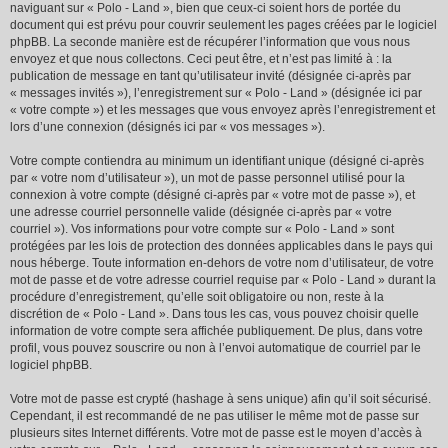
naviguant sur « Polo - Land », bien que ceux-ci soient hors de portée du
document qui est prévu pour couvrir seulement les pages créées par le logiciel
phpBB. La seconde manière est de récupérer l’information que vous nous
envoyez et que nous collectons. Ceci peut être, et n’est pas limité à : la
publication de message en tant qu’utilisateur invité (désignée ci-après par
« messages invités »), l’enregistrement sur « Polo - Land » (désignée ici par
« votre compte ») et les messages que vous envoyez après l’enregistrement et
lors d’une connexion (désignés ici par « vos messages »).
Votre compte contiendra au minimum un identifiant unique (désigné ci-après
par « votre nom d’utilisateur »), un mot de passe personnel utilisé pour la
connexion à votre compte (désigné ci-après par « votre mot de passe »), et
une adresse courriel personnelle valide (désignée ci-après par « votre
courriel »). Vos informations pour votre compte sur « Polo - Land » sont
protégées par les lois de protection des données applicables dans le pays qui
nous héberge. Toute information en-dehors de votre nom d’utilisateur, de votre
mot de passe et de votre adresse courriel requise par « Polo - Land » durant la
procédure d’enregistrement, qu’elle soit obligatoire ou non, reste à la
discrétion de « Polo - Land ». Dans tous les cas, vous pouvez choisir quelle
information de votre compte sera affichée publiquement. De plus, dans votre
profil, vous pouvez souscrire ou non à l’envoi automatique de courriel par le
logiciel phpBB.
Votre mot de passe est crypté (hashage à sens unique) afin qu’il soit sécurisé.
Cependant, il est recommandé de ne pas utiliser le même mot de passe sur
plusieurs sites Internet différents. Votre mot de passe est le moyen d’accès à