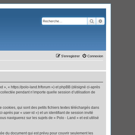
Rechercher
Recherche avanc
S’enregistrer
Connexion
nd », « https://polo-land.fr/forum ») et phpBB (désigné ci-après
 collectée pendant n’importe quelle session d’utilisation de
cookies, qui sont des petits fichiers textes téléchargés dans
i-après par « user-id ») et un identifiant de session invité
us naviguerez sur les sujets de « Polo - Land » et est utilisé
tée du document qui est prévu pour couvrir seulement les