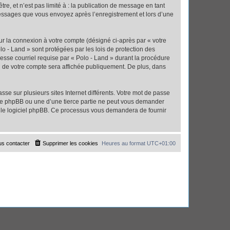
e, et n’est pas limité à : la publication de message en tant
 messages que vous envoyez après l’enregistrement et lors d’une
ur la connexion à votre compte (désigné ci-après par « votre
lo - Land » sont protégées par les lois de protection des
esse courriel requise par « Polo - Land » durant la procédure
ion de votre compte sera affichée publiquement. De plus, dans
se sur plusieurs sites Internet différents. Votre mot de passe
 de phpBB ou une d’une tierce partie ne peut vous demander
ar le logiciel phpBB. Ce processus vous demandera de fournir
s contacter
Supprimer les cookies
Heures au format
UTC+01:00