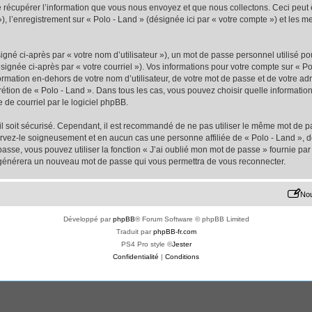
écupérer l’information que vous nous envoyez et que nous collectons. Ceci peut êtr
 »), l’enregistrement sur « Polo - Land » (désignée ici par « votre compte ») et les
gné ci-après par « votre nom d’utilisateur »), un mot de passe personnel utilisé po
signée ci-après par « votre courriel »). Vos informations pour votre compte sur « Po
mation en-dehors de votre nom d’utilisateur, de votre mot de passe et de votre adr
iscrétion de « Polo - Land ». Dans tous les cas, vous pouvez choisir quelle informat
 de courriel par le logiciel phpBB.
l soit sécurisé. Cependant, il est recommandé de ne pas utiliser le même mot de pas
ervez-le soigneusement et en aucun cas une personne affiliée de « Polo - Land »,
passe, vous pouvez utiliser la fonction « J’ai oublié mon mot de passe » fournie p
pBB générera un nouveau mot de passe qui vous permettra de vous reconnecter.
Nou
Développé par
phpBB
® Forum Software © phpBB Limited
Traduit par
phpBB-fr.com
PS4 Pro style ©
Jester
Confidentialité
|
Conditions