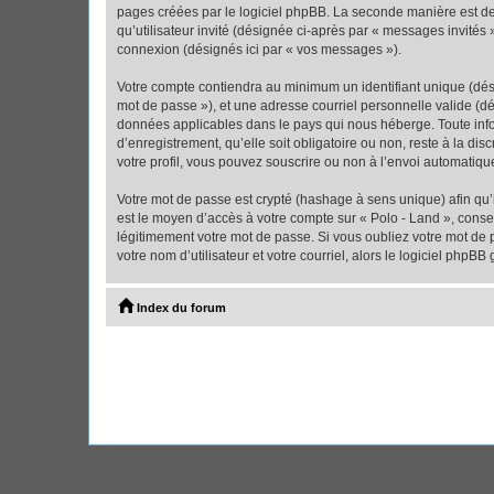
pages créées par le logiciel phpBB. La seconde manière est de r
qu’utilisateur invité (désignée ci-après par « messages invités
connexion (désignés ici par « vos messages »).
Votre compte contiendra au minimum un identifiant unique (dési
mot de passe »), et une adresse courriel personnelle valide (dé
données applicables dans le pays qui nous héberge. Toute infor
d’enregistrement, qu’elle soit obligatoire ou non, reste à la d
votre profil, vous pouvez souscrire ou non à l’envoi automatique
Votre mot de passe est crypté (hashage à sens unique) afin qu’i
est le moyen d’accès à votre compte sur « Polo - Land », cons
légitimement votre mot de passe. Si vous oubliez votre mot de 
votre nom d’utilisateur et votre courriel, alors le logiciel ph
Index du forum