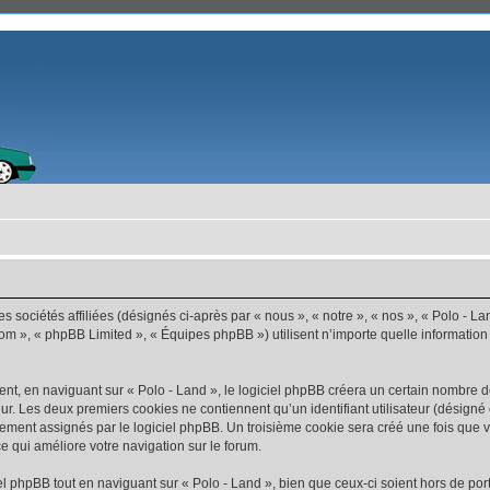
s sociétés affiliées (désignés ci-après par « nous », « notre », « nos », « Polo - La
com », « phpBB Limited », « Équipes phpBB ») utilisent n’importe quelle information
t, en naviguant sur « Polo - Land », le logiciel phpBB créera un certain nombre de 
ur. Les deux premiers cookies ne contiennent qu’un identifiant utilisateur (désigné c
ement assignés par le logiciel phpBB. Un troisième cookie sera créé une fois que vo
ce qui améliore votre navigation sur le forum.
 phpBB tout en naviguant sur « Polo - Land », bien que ceux-ci soient hors de por