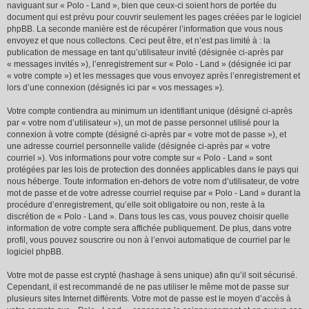
naviguant sur « Polo - Land », bien que ceux-ci soient hors de portée du
document qui est prévu pour couvrir seulement les pages créées par le logiciel
phpBB. La seconde manière est de récupérer l’information que vous nous
envoyez et que nous collectons. Ceci peut être, et n’est pas limité à : la
publication de message en tant qu’utilisateur invité (désignée ci-après par
« messages invités »), l’enregistrement sur « Polo - Land » (désignée ici par
« votre compte ») et les messages que vous envoyez après l’enregistrement et
lors d’une connexion (désignés ici par « vos messages »).
Votre compte contiendra au minimum un identifiant unique (désigné ci-après
par « votre nom d’utilisateur »), un mot de passe personnel utilisé pour la
connexion à votre compte (désigné ci-après par « votre mot de passe »), et
une adresse courriel personnelle valide (désignée ci-après par « votre
courriel »). Vos informations pour votre compte sur « Polo - Land » sont
protégées par les lois de protection des données applicables dans le pays qui
nous héberge. Toute information en-dehors de votre nom d’utilisateur, de votre
mot de passe et de votre adresse courriel requise par « Polo - Land » durant la
procédure d’enregistrement, qu’elle soit obligatoire ou non, reste à la
discrétion de « Polo - Land ». Dans tous les cas, vous pouvez choisir quelle
information de votre compte sera affichée publiquement. De plus, dans votre
profil, vous pouvez souscrire ou non à l’envoi automatique de courriel par le
logiciel phpBB.
Votre mot de passe est crypté (hashage à sens unique) afin qu’il soit sécurisé.
Cependant, il est recommandé de ne pas utiliser le même mot de passe sur
plusieurs sites Internet différents. Votre mot de passe est le moyen d’accès à