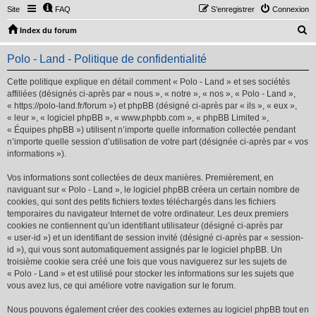
Site
FAQ
S’enregistrer
Connexion
R
Index du forum
e
Polo - Land - Politique de confidentialité
c
h
Cette politique explique en détail comment « Polo - Land » et ses sociétés
affiliées (désignés ci-après par « nous », « notre », « nos », « Polo - Land »,
e
« https://polo-land.fr/forum ») et phpBB (désigné ci-après par « ils », « eux »,
r
« leur », « logiciel phpBB », « www.phpbb.com », « phpBB Limited »,
« Équipes phpBB ») utilisent n’importe quelle information collectée pendant
c
n’importe quelle session d’utilisation de votre part (désignée ci-après par « vos
h
informations »).
e
Vos informations sont collectées de deux manières. Premièrement, en
r
naviguant sur « Polo - Land », le logiciel phpBB créera un certain nombre de
cookies, qui sont des petits fichiers textes téléchargés dans les fichiers
temporaires du navigateur Internet de votre ordinateur. Les deux premiers
cookies ne contiennent qu’un identifiant utilisateur (désigné ci-après par
« user-id ») et un identifiant de session invité (désigné ci-après par « session-
id »), qui vous sont automatiquement assignés par le logiciel phpBB. Un
troisième cookie sera créé une fois que vous naviguerez sur les sujets de
« Polo - Land » et est utilisé pour stocker les informations sur les sujets que
vous avez lus, ce qui améliore votre navigation sur le forum.
Nous pouvons également créer des cookies externes au logiciel phpBB tout en