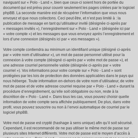
naviguant sur « Polo - Land », bien que ceux-ci soient hors de portée du
document qui est prévu pour couvrir seulement les pages créées par le logiciel
phpBB. La seconde manière est de récupérer l’information que vous nous
envoyez et que nous collectons. Ceci peut être, et n’est pas limité à : la
publication de message en tant qu’utilisateur invité (désignée ci-après par
« messages invités »), l’enregistrement sur « Polo - Land » (désignée ici par
« votre compte ») et les messages que vous envoyez après l’enregistrement et
lors d’une connexion (désignés ici par « vos messages »).
Votre compte contiendra au minimum un identifiant unique (désigné ci-après
par « votre nom d’utilisateur »), un mot de passe personnel utilisé pour la
connexion à votre compte (désigné ci-après par « votre mot de passe »), et
une adresse courriel personnelle valide (désignée ci-après par « votre
courriel »). Vos informations pour votre compte sur « Polo - Land » sont
protégées par les lois de protection des données applicables dans le pays qui
nous héberge. Toute information en-dehors de votre nom d’utilisateur, de votre
mot de passe et de votre adresse courriel requise par « Polo - Land » durant la
procédure d’enregistrement, qu’elle soit obligatoire ou non, reste à la
discrétion de « Polo - Land ». Dans tous les cas, vous pouvez choisir quelle
information de votre compte sera affichée publiquement. De plus, dans votre
profil, vous pouvez souscrire ou non à l’envoi automatique de courriel par le
logiciel phpBB.
Votre mot de passe est crypté (hashage à sens unique) afin qu’il soit sécurisé.
Cependant, il est recommandé de ne pas utiliser le même mot de passe sur
plusieurs sites Internet différents. Votre mot de passe est le moyen d’accès à