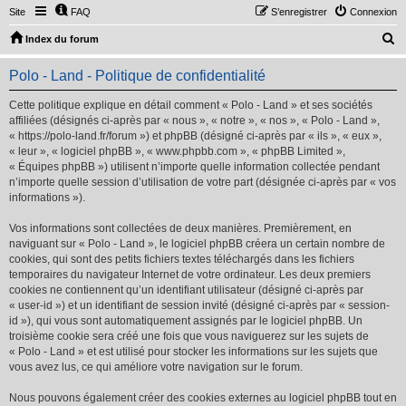
Site
FAQ
S’enregistrer
Connexion
R
Index du forum
e
Polo - Land - Politique de confidentialité
c
h
Cette politique explique en détail comment « Polo - Land » et ses sociétés
affiliées (désignés ci-après par « nous », « notre », « nos », « Polo - Land »,
e
« https://polo-land.fr/forum ») et phpBB (désigné ci-après par « ils », « eux »,
r
« leur », « logiciel phpBB », « www.phpbb.com », « phpBB Limited »,
« Équipes phpBB ») utilisent n’importe quelle information collectée pendant
c
n’importe quelle session d’utilisation de votre part (désignée ci-après par « vos
h
informations »).
e
Vos informations sont collectées de deux manières. Premièrement, en
r
naviguant sur « Polo - Land », le logiciel phpBB créera un certain nombre de
cookies, qui sont des petits fichiers textes téléchargés dans les fichiers
temporaires du navigateur Internet de votre ordinateur. Les deux premiers
cookies ne contiennent qu’un identifiant utilisateur (désigné ci-après par
« user-id ») et un identifiant de session invité (désigné ci-après par « session-
id »), qui vous sont automatiquement assignés par le logiciel phpBB. Un
troisième cookie sera créé une fois que vous naviguerez sur les sujets de
« Polo - Land » et est utilisé pour stocker les informations sur les sujets que
vous avez lus, ce qui améliore votre navigation sur le forum.
Nous pouvons également créer des cookies externes au logiciel phpBB tout en