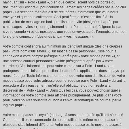
naviguant sur « Polo - Land », bien que ceux-ci soient hors de portée du
document qui est prévu pour couvrir seulement les pages créées par le logiciel
phpBB. La seconde manière est de récupérer l’information que vous nous
envoyez et que nous collectons. Ceci peut être, et n’est pas limité à : la
publication de message en tant qu’utilisateur invité (désignée ci-après par
« messages invités »), l’enregistrement sur « Polo - Land » (désignée ici par
« votre compte ») et les messages que vous envoyez après l’enregistrement et
lors d’une connexion (désignés ici par « vos messages »).
Votre compte contiendra au minimum un identifiant unique (désigné ci-après
par « votre nom d’utilisateur »), un mot de passe personnel utilisé pour la
connexion à votre compte (désigné ci-après par « votre mot de passe »), et
une adresse courriel personnelle valide (désignée ci-après par « votre
courriel »). Vos informations pour votre compte sur « Polo - Land » sont
protégées par les lois de protection des données applicables dans le pays qui
nous héberge. Toute information en-dehors de votre nom d’utilisateur, de votre
mot de passe et de votre adresse courriel requise par « Polo - Land » durant la
procédure d’enregistrement, qu’elle soit obligatoire ou non, reste à la
discrétion de « Polo - Land ». Dans tous les cas, vous pouvez choisir quelle
information de votre compte sera affichée publiquement. De plus, dans votre
profil, vous pouvez souscrire ou non à l’envoi automatique de courriel par le
logiciel phpBB.
Votre mot de passe est crypté (hashage à sens unique) afin qu’il soit sécurisé.
Cependant, il est recommandé de ne pas utiliser le même mot de passe sur
plusieurs sites Internet différents. Votre mot de passe est le moyen d’accès à