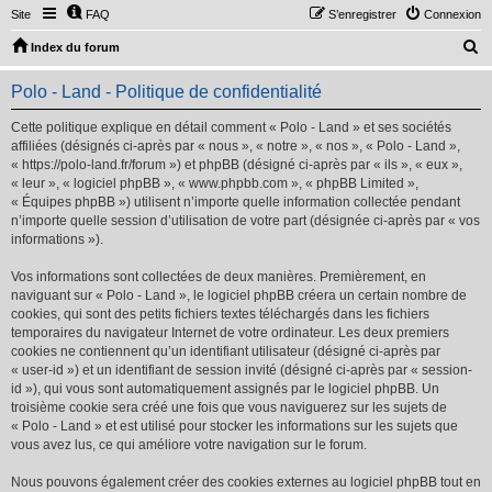
Site
FAQ
S’enregistrer
Connexion
R
Index du forum
e
Polo - Land - Politique de confidentialité
c
h
Cette politique explique en détail comment « Polo - Land » et ses sociétés
affiliées (désignés ci-après par « nous », « notre », « nos », « Polo - Land »,
e
« https://polo-land.fr/forum ») et phpBB (désigné ci-après par « ils », « eux »,
r
« leur », « logiciel phpBB », « www.phpbb.com », « phpBB Limited »,
« Équipes phpBB ») utilisent n’importe quelle information collectée pendant
c
n’importe quelle session d’utilisation de votre part (désignée ci-après par « vos
h
informations »).
e
Vos informations sont collectées de deux manières. Premièrement, en
r
naviguant sur « Polo - Land », le logiciel phpBB créera un certain nombre de
cookies, qui sont des petits fichiers textes téléchargés dans les fichiers
temporaires du navigateur Internet de votre ordinateur. Les deux premiers
cookies ne contiennent qu’un identifiant utilisateur (désigné ci-après par
« user-id ») et un identifiant de session invité (désigné ci-après par « session-
id »), qui vous sont automatiquement assignés par le logiciel phpBB. Un
troisième cookie sera créé une fois que vous naviguerez sur les sujets de
« Polo - Land » et est utilisé pour stocker les informations sur les sujets que
vous avez lus, ce qui améliore votre navigation sur le forum.
Nous pouvons également créer des cookies externes au logiciel phpBB tout en