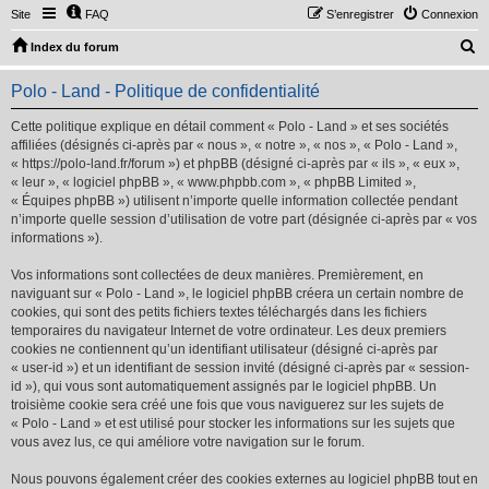
Site
FAQ
S’enregistrer
Connexion
R
Index du forum
e
Polo - Land - Politique de confidentialité
c
h
Cette politique explique en détail comment « Polo - Land » et ses sociétés
affiliées (désignés ci-après par « nous », « notre », « nos », « Polo - Land »,
e
« https://polo-land.fr/forum ») et phpBB (désigné ci-après par « ils », « eux »,
r
« leur », « logiciel phpBB », « www.phpbb.com », « phpBB Limited »,
« Équipes phpBB ») utilisent n’importe quelle information collectée pendant
c
n’importe quelle session d’utilisation de votre part (désignée ci-après par « vos
h
informations »).
e
Vos informations sont collectées de deux manières. Premièrement, en
r
naviguant sur « Polo - Land », le logiciel phpBB créera un certain nombre de
cookies, qui sont des petits fichiers textes téléchargés dans les fichiers
temporaires du navigateur Internet de votre ordinateur. Les deux premiers
cookies ne contiennent qu’un identifiant utilisateur (désigné ci-après par
« user-id ») et un identifiant de session invité (désigné ci-après par « session-
id »), qui vous sont automatiquement assignés par le logiciel phpBB. Un
troisième cookie sera créé une fois que vous naviguerez sur les sujets de
« Polo - Land » et est utilisé pour stocker les informations sur les sujets que
vous avez lus, ce qui améliore votre navigation sur le forum.
Nous pouvons également créer des cookies externes au logiciel phpBB tout en