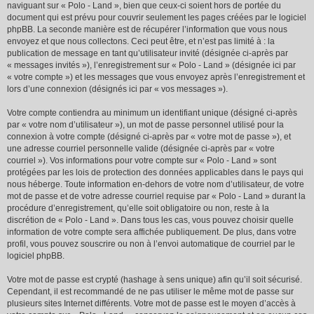
naviguant sur « Polo - Land », bien que ceux-ci soient hors de portée du
document qui est prévu pour couvrir seulement les pages créées par le logiciel
phpBB. La seconde manière est de récupérer l’information que vous nous
envoyez et que nous collectons. Ceci peut être, et n’est pas limité à : la
publication de message en tant qu’utilisateur invité (désignée ci-après par
« messages invités »), l’enregistrement sur « Polo - Land » (désignée ici par
« votre compte ») et les messages que vous envoyez après l’enregistrement et
lors d’une connexion (désignés ici par « vos messages »).
Votre compte contiendra au minimum un identifiant unique (désigné ci-après
par « votre nom d’utilisateur »), un mot de passe personnel utilisé pour la
connexion à votre compte (désigné ci-après par « votre mot de passe »), et
une adresse courriel personnelle valide (désignée ci-après par « votre
courriel »). Vos informations pour votre compte sur « Polo - Land » sont
protégées par les lois de protection des données applicables dans le pays qui
nous héberge. Toute information en-dehors de votre nom d’utilisateur, de votre
mot de passe et de votre adresse courriel requise par « Polo - Land » durant la
procédure d’enregistrement, qu’elle soit obligatoire ou non, reste à la
discrétion de « Polo - Land ». Dans tous les cas, vous pouvez choisir quelle
information de votre compte sera affichée publiquement. De plus, dans votre
profil, vous pouvez souscrire ou non à l’envoi automatique de courriel par le
logiciel phpBB.
Votre mot de passe est crypté (hashage à sens unique) afin qu’il soit sécurisé.
Cependant, il est recommandé de ne pas utiliser le même mot de passe sur
plusieurs sites Internet différents. Votre mot de passe est le moyen d’accès à