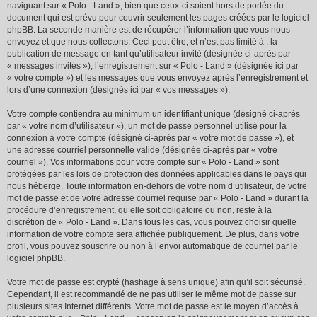
naviguant sur « Polo - Land », bien que ceux-ci soient hors de portée du
document qui est prévu pour couvrir seulement les pages créées par le logiciel
phpBB. La seconde manière est de récupérer l’information que vous nous
envoyez et que nous collectons. Ceci peut être, et n’est pas limité à : la
publication de message en tant qu’utilisateur invité (désignée ci-après par
« messages invités »), l’enregistrement sur « Polo - Land » (désignée ici par
« votre compte ») et les messages que vous envoyez après l’enregistrement et
lors d’une connexion (désignés ici par « vos messages »).
Votre compte contiendra au minimum un identifiant unique (désigné ci-après
par « votre nom d’utilisateur »), un mot de passe personnel utilisé pour la
connexion à votre compte (désigné ci-après par « votre mot de passe »), et
une adresse courriel personnelle valide (désignée ci-après par « votre
courriel »). Vos informations pour votre compte sur « Polo - Land » sont
protégées par les lois de protection des données applicables dans le pays qui
nous héberge. Toute information en-dehors de votre nom d’utilisateur, de votre
mot de passe et de votre adresse courriel requise par « Polo - Land » durant la
procédure d’enregistrement, qu’elle soit obligatoire ou non, reste à la
discrétion de « Polo - Land ». Dans tous les cas, vous pouvez choisir quelle
information de votre compte sera affichée publiquement. De plus, dans votre
profil, vous pouvez souscrire ou non à l’envoi automatique de courriel par le
logiciel phpBB.
Votre mot de passe est crypté (hashage à sens unique) afin qu’il soit sécurisé.
Cependant, il est recommandé de ne pas utiliser le même mot de passe sur
plusieurs sites Internet différents. Votre mot de passe est le moyen d’accès à