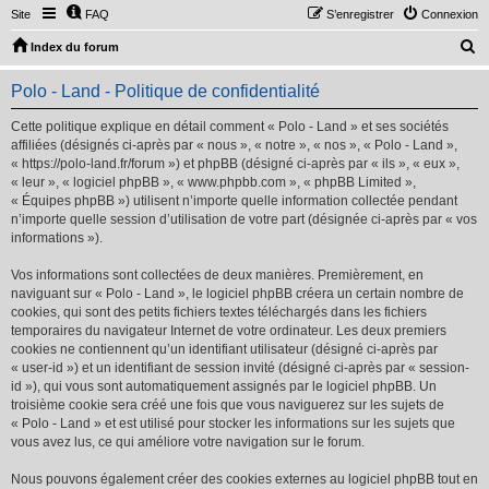
Site
FAQ
S’enregistrer
Connexion
R
Index du forum
e
Polo - Land - Politique de confidentialité
c
h
Cette politique explique en détail comment « Polo - Land » et ses sociétés
affiliées (désignés ci-après par « nous », « notre », « nos », « Polo - Land »,
e
« https://polo-land.fr/forum ») et phpBB (désigné ci-après par « ils », « eux »,
r
« leur », « logiciel phpBB », « www.phpbb.com », « phpBB Limited »,
« Équipes phpBB ») utilisent n’importe quelle information collectée pendant
c
n’importe quelle session d’utilisation de votre part (désignée ci-après par « vos
h
informations »).
e
Vos informations sont collectées de deux manières. Premièrement, en
r
naviguant sur « Polo - Land », le logiciel phpBB créera un certain nombre de
cookies, qui sont des petits fichiers textes téléchargés dans les fichiers
temporaires du navigateur Internet de votre ordinateur. Les deux premiers
cookies ne contiennent qu’un identifiant utilisateur (désigné ci-après par
« user-id ») et un identifiant de session invité (désigné ci-après par « session-
id »), qui vous sont automatiquement assignés par le logiciel phpBB. Un
troisième cookie sera créé une fois que vous naviguerez sur les sujets de
« Polo - Land » et est utilisé pour stocker les informations sur les sujets que
vous avez lus, ce qui améliore votre navigation sur le forum.
Nous pouvons également créer des cookies externes au logiciel phpBB tout en