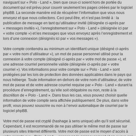
naviguant sur « Polo - Land », bien que ceux-ci soient hors de portée du
document qui est prévu pour couvrir seulement les pages créées par le logiciel
phpBB. La seconde manière est de récupérer l’information que vous nous
envoyez et que nous collectons. Ceci peut être, et n’est pas limité à : la
publication de message en tant qu’utilisateur invité (désignée ci-après par
« messages invités »), l’enregistrement sur « Polo - Land » (désignée ici par
« votre compte ») et les messages que vous envoyez après l’enregistrement et
lors d’une connexion (désignés ici par « vos messages »).
Votre compte contiendra au minimum un identifiant unique (désigné ci-après
par « votre nom d’utilisateur »), un mot de passe personnel utilisé pour la
connexion à votre compte (désigné ci-après par « votre mot de passe »), et
une adresse courriel personnelle valide (désignée ci-après par « votre
courriel »). Vos informations pour votre compte sur « Polo - Land » sont
protégées par les lois de protection des données applicables dans le pays qui
nous héberge. Toute information en-dehors de votre nom d’utilisateur, de votre
mot de passe et de votre adresse courriel requise par « Polo - Land » durant la
procédure d’enregistrement, qu’elle soit obligatoire ou non, reste à la
discrétion de « Polo - Land ». Dans tous les cas, vous pouvez choisir quelle
information de votre compte sera affichée publiquement. De plus, dans votre
profil, vous pouvez souscrire ou non à l’envoi automatique de courriel par le
logiciel phpBB.
Votre mot de passe est crypté (hashage à sens unique) afin qu’il soit sécurisé.
Cependant, il est recommandé de ne pas utiliser le même mot de passe sur
plusieurs sites Internet différents. Votre mot de passe est le moyen d’accès à