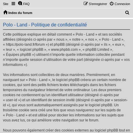
Site
FAQ
S’enregistrer
Connexion
R
Index du forum
e
Polo - Land - Politique de confidentialité
c
h
Cette politique explique en détail comment « Polo - Land » et ses sociétés
affiliées (désignés ci-après par « nous », « notre », « nos », « Polo - Land »,
e
« https://polo-land.fr/forum ») et phpBB (désigné ci-après par « ils », « eux »,
r
« leur », « logiciel phpBB », « www.phpbb.com », « phpBB Limited »,
« Équipes phpBB ») utilisent n’importe quelle information collectée pendant
c
n’importe quelle session d’utilisation de votre part (désignée ci-après par « vos
h
informations »).
e
Vos informations sont collectées de deux manières. Premièrement, en
r
naviguant sur « Polo - Land », le logiciel phpBB créera un certain nombre de
cookies, qui sont des petits fichiers textes téléchargés dans les fichiers
temporaires du navigateur Internet de votre ordinateur. Les deux premiers
cookies ne contiennent qu’un identifiant utilisateur (désigné ci-après par
« user-id ») et un identifiant de session invité (désigné ci-après par « session-
id »), qui vous sont automatiquement assignés par le logiciel phpBB. Un
troisième cookie sera créé une fois que vous naviguerez sur les sujets de
« Polo - Land » et est utilisé pour stocker les informations sur les sujets que
vous avez lus, ce qui améliore votre navigation sur le forum.
Nous pouvons également créer des cookies externes au logiciel phpBB tout en