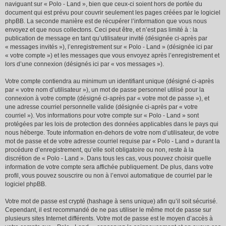
naviguant sur « Polo - Land », bien que ceux-ci soient hors de portée du
document qui est prévu pour couvrir seulement les pages créées par le logiciel
phpBB. La seconde manière est de récupérer l’information que vous nous
envoyez et que nous collectons. Ceci peut être, et n’est pas limité à : la
publication de message en tant qu’utilisateur invité (désignée ci-après par
« messages invités »), l’enregistrement sur « Polo - Land » (désignée ici par
« votre compte ») et les messages que vous envoyez après l’enregistrement et
lors d’une connexion (désignés ici par « vos messages »).
Votre compte contiendra au minimum un identifiant unique (désigné ci-après
par « votre nom d’utilisateur »), un mot de passe personnel utilisé pour la
connexion à votre compte (désigné ci-après par « votre mot de passe »), et
une adresse courriel personnelle valide (désignée ci-après par « votre
courriel »). Vos informations pour votre compte sur « Polo - Land » sont
protégées par les lois de protection des données applicables dans le pays qui
nous héberge. Toute information en-dehors de votre nom d’utilisateur, de votre
mot de passe et de votre adresse courriel requise par « Polo - Land » durant la
procédure d’enregistrement, qu’elle soit obligatoire ou non, reste à la
discrétion de « Polo - Land ». Dans tous les cas, vous pouvez choisir quelle
information de votre compte sera affichée publiquement. De plus, dans votre
profil, vous pouvez souscrire ou non à l’envoi automatique de courriel par le
logiciel phpBB.
Votre mot de passe est crypté (hashage à sens unique) afin qu’il soit sécurisé.
Cependant, il est recommandé de ne pas utiliser le même mot de passe sur
plusieurs sites Internet différents. Votre mot de passe est le moyen d’accès à