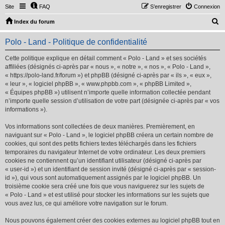
Site
FAQ
S’enregistrer
Connexion
R
Index du forum
e
Polo - Land - Politique de confidentialité
c
h
Cette politique explique en détail comment « Polo - Land » et ses sociétés
affiliées (désignés ci-après par « nous », « notre », « nos », « Polo - Land »,
e
« https://polo-land.fr/forum ») et phpBB (désigné ci-après par « ils », « eux »,
r
« leur », « logiciel phpBB », « www.phpbb.com », « phpBB Limited »,
« Équipes phpBB ») utilisent n’importe quelle information collectée pendant
c
n’importe quelle session d’utilisation de votre part (désignée ci-après par « vos
h
informations »).
e
Vos informations sont collectées de deux manières. Premièrement, en
r
naviguant sur « Polo - Land », le logiciel phpBB créera un certain nombre de
cookies, qui sont des petits fichiers textes téléchargés dans les fichiers
temporaires du navigateur Internet de votre ordinateur. Les deux premiers
cookies ne contiennent qu’un identifiant utilisateur (désigné ci-après par
« user-id ») et un identifiant de session invité (désigné ci-après par « session-
id »), qui vous sont automatiquement assignés par le logiciel phpBB. Un
troisième cookie sera créé une fois que vous naviguerez sur les sujets de
« Polo - Land » et est utilisé pour stocker les informations sur les sujets que
vous avez lus, ce qui améliore votre navigation sur le forum.
Nous pouvons également créer des cookies externes au logiciel phpBB tout en