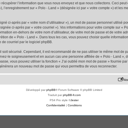
écupérer l’information que vous nous envoyez et que nous collectons. Ceci peut êtr
 »), l’enregistrement sur « Polo - Land » (désignée ici par « votre compte ») et les
gné ci-après par « votre nom d’utilisateur »), un mot de passe personnel utilisé po
signée ci-après par « votre courriel »). Vos informations pour votre compte sur « Po
mation en-dehors de votre nom d’utilisateur, de votre mot de passe et de votre adr
iscrétion de « Polo - Land ». Dans tous les cas, vous pouvez choisir quelle informat
 de courriel par le logiciel phpBB.
l soit sécurisé. Cependant, il est recommandé de ne pas utiliser le même mot de pas
ervez-le soigneusement et en aucun cas une personne affiliée de « Polo - Land »,
passe, vous pouvez utiliser la fonction « J’ai oublié mon mot de passe » fournie p
pBB générera un nouveau mot de passe qui vous permettra de vous reconnecter.
Nou
Développé par
phpBB
® Forum Software © phpBB Limited
Traduit par
phpBB-fr.com
PS4 Pro style ©
Jester
Confidentialité
|
Conditions