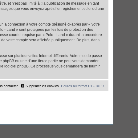
e, et n’est pas limité à : la publication de message en tant
 messages que vous envoyez après l’enregistrement et lors d’une
ur la connexion à votre compte (désigné ci-après par « votre
lo - Land » sont protégées par les lois de protection des
esse courriel requise par « Polo - Land » durant la procédure
ion de votre compte sera affichée publiquement. De plus, dans
se sur plusieurs sites Internet différents. Votre mot de passe
 de phpBB ou une d’une tierce partie ne peut vous demander
ar le logiciel phpBB. Ce processus vous demandera de fournir
s contacter
Supprimer les cookies
Heures au format
UTC+01:00