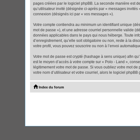
pages créées par le logiciel phpBB. La seconde manière est de r
qu’utilisateur invité (désignée ci-après par « messages invités
connexion (désignés ici par « vos messages »).
Votre compte contiendra au minimum un identifiant unique (dési
mot de passe »), et une adresse courriel personnelle valide (dé
données applicables dans le pays qui nous héberge. Toute infor
d’enregistrement, qu’elle soit obligatoire ou non, reste à la d
votre profil, vous pouvez souscrire ou non à l’envoi automatique
Votre mot de passe est crypté (hashage à sens unique) afin qu’i
est le moyen d’accès à votre compte sur « Polo - Land », cons
légitimement votre mot de passe. Si vous oubliez votre mot de 
votre nom d’utilisateur et votre courriel, alors le logiciel ph
Index du forum