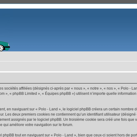
s sociétés affiliées (désignés ci-après par « nous », « notre », « nos », « Polo - La
com », « phpBB Limited », « Équipes phpBB ») utilisent n’importe quelle information
t, en naviguant sur « Polo - Land », le logiciel phpBB créera un certain nombre de 
ur. Les deux premiers cookies ne contiennent qu’un identifiant utilisateur (désigné c
ement assignés par le logiciel phpBB. Un troisième cookie sera créé une fois que vo
ce qui améliore votre navigation sur le forum.
 phpBB tout en naviguant sur « Polo - Land », bien que ceux-ci soient hors de por