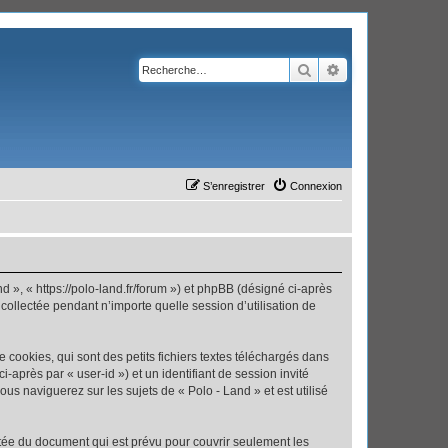
Rechercher
Recherche avanc
S’enregistrer
Connexion
nd », « https://polo-land.fr/forum ») et phpBB (désigné ci-après
 collectée pendant n’importe quelle session d’utilisation de
cookies, qui sont des petits fichiers textes téléchargés dans
i-après par « user-id ») et un identifiant de session invité
us naviguerez sur les sujets de « Polo - Land » et est utilisé
tée du document qui est prévu pour couvrir seulement les