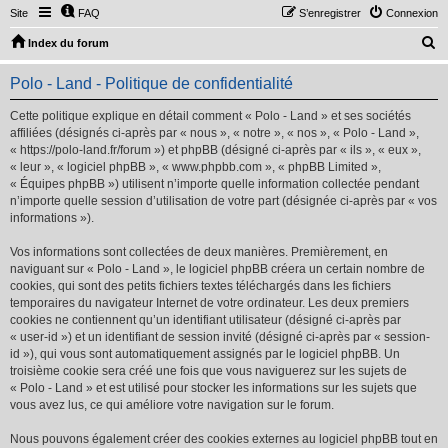
Site
FAQ
S’enregistrer
Connexion
R
Index du forum
e
Polo - Land - Politique de confidentialité
c
h
Cette politique explique en détail comment « Polo - Land » et ses sociétés
affiliées (désignés ci-après par « nous », « notre », « nos », « Polo - Land »,
e
« https://polo-land.fr/forum ») et phpBB (désigné ci-après par « ils », « eux »,
r
« leur », « logiciel phpBB », « www.phpbb.com », « phpBB Limited »,
« Équipes phpBB ») utilisent n’importe quelle information collectée pendant
c
n’importe quelle session d’utilisation de votre part (désignée ci-après par « vos
h
informations »).
e
Vos informations sont collectées de deux manières. Premièrement, en
r
naviguant sur « Polo - Land », le logiciel phpBB créera un certain nombre de
cookies, qui sont des petits fichiers textes téléchargés dans les fichiers
temporaires du navigateur Internet de votre ordinateur. Les deux premiers
cookies ne contiennent qu’un identifiant utilisateur (désigné ci-après par
« user-id ») et un identifiant de session invité (désigné ci-après par « session-
id »), qui vous sont automatiquement assignés par le logiciel phpBB. Un
troisième cookie sera créé une fois que vous naviguerez sur les sujets de
« Polo - Land » et est utilisé pour stocker les informations sur les sujets que
vous avez lus, ce qui améliore votre navigation sur le forum.
Nous pouvons également créer des cookies externes au logiciel phpBB tout en