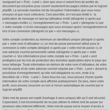
naviguant sur « Polo - Land », bien que ceux-ci soient hors de portée du
document qui est prévu pour couvrir seulement les pages créées par le logiciel
phpBB. La seconde manière est de récupérer l’information que vous nous
envoyez et que nous collectons. Ceci peut être, et n’est pas limité à : la
publication de message en tant qu’utilisateur invité (désignée ci-après par
« messages invités »), l’enregistrement sur « Polo - Land » (désignée ici par
« votre compte ») et les messages que vous envoyez après l’enregistrement et
lors d’une connexion (désignés ici par « vos messages »).
Votre compte contiendra au minimum un identifiant unique (désigné ci-après
par « votre nom d’utilisateur »), un mot de passe personnel utilisé pour la
connexion à votre compte (désigné ci-après par « votre mot de passe »), et
une adresse courriel personnelle valide (désignée ci-après par « votre
courriel »). Vos informations pour votre compte sur « Polo - Land » sont
protégées par les lois de protection des données applicables dans le pays qui
nous héberge. Toute information en-dehors de votre nom d’utilisateur, de votre
mot de passe et de votre adresse courriel requise par « Polo - Land » durant la
procédure d’enregistrement, qu’elle soit obligatoire ou non, reste à la
discrétion de « Polo - Land ». Dans tous les cas, vous pouvez choisir quelle
information de votre compte sera affichée publiquement. De plus, dans votre
profil, vous pouvez souscrire ou non à l’envoi automatique de courriel par le
logiciel phpBB.
Votre mot de passe est crypté (hashage à sens unique) afin qu’il soit sécurisé.
Cependant, il est recommandé de ne pas utiliser le même mot de passe sur
plusieurs sites Internet différents. Votre mot de passe est le moyen d’accès à